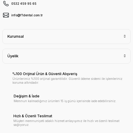
0532 459 95 65
info@f1dental.com.tr
Kurumsal
Üyelik
%100 Orijinal Ürün & Güvenli Alışveriş
Ürünlerimiz %100 orijinal garantilidir. Güvenli ödeme sistemi ile işlemleriniz
koruma altındadır.
Değişim & İade
Memnun kalmadığınız ürünleri 15 iş günü içerisinde iade edebilirsiniz.
Hızlı & Özenli Teslimat
Müşteri memnuniyeti odaklı hizmet anlayışımız ile hızlı ve özenli teslimat
sağlıyoruz.