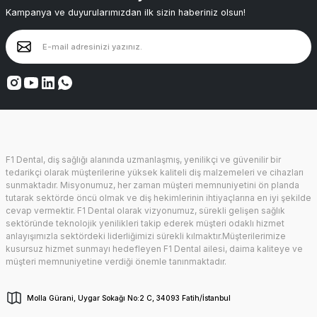
Kampanya ve duyurularımızdan ilk sizin haberiniz olsun!
F1 Dental, diş sağlığı alanında uzmanlaşmış, yenilikçi ve güvenilir bir
tedarikçi olarak müşterilerine yüksek kaliteli diş malzemeleri ve cihazları
sunmaktadır. Misyonumuz, her zaman müşteri memnuniyetini ön planda
tutarak sektörde öncü olmak ve diş hekimlerinin ihtiyaçlarına en iyi şekilde
cevap vermektir. F1 Dental olarak vizyonumuz, sürekli gelişen sağlık
sektöründe teknolojik yenilikleri takip ederek müşteri odaklı hizmet
anlayışımızla sektördeki liderliğimizi sürekli kılmaktır.Müşterilerimize
kusursuz hizmet sunmayı hedefleyen F1 Dental ailesi, daima kaliteye ve
müşteri memnuniyetine verdiği önemle tanınmaktadır.
Molla Gürani, Uygar Sokağı No:2 C, 34093 Fatih/İstanbul