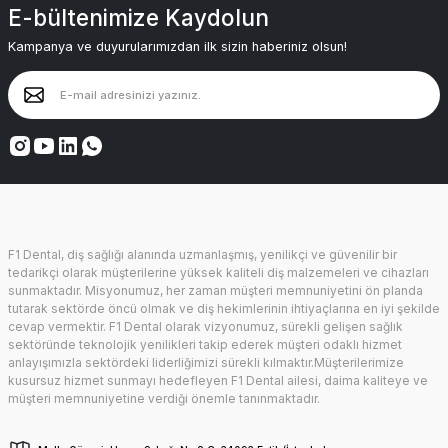
E-bültenimize Kaydolun
Kampanya ve duyurularımızdan ilk sizin haberiniz olsun!
F1 Dental, diş sağlığı alanında uzmanlaşmış, yenilikçi ve güvenilir bir
tedarikçi olarak müşterilerine yüksek kaliteli diş malzemeleri ve cihazları
sunmaktadır. Misyonumuz, her zaman müşteri memnuniyetini ön planda
tutarak sektörde öncü olmak ve diş hekimlerinin ihtiyaçlarına en iyi şekilde
cevap vermektir. F1 Dental olarak vizyonumuz, sürekli gelişen sağlık
sektöründe teknolojik yenilikleri takip ederek müşteri odaklı hizmet
anlayışımızla sektördeki liderliğimizi sürekli kılmaktır.Müşterilerimize
kusursuz hizmet sunmayı hedefleyen F1 Dental ailesi, daima kaliteye ve
müşteri memnuniyetine verdiği önemle tanınmaktadır.