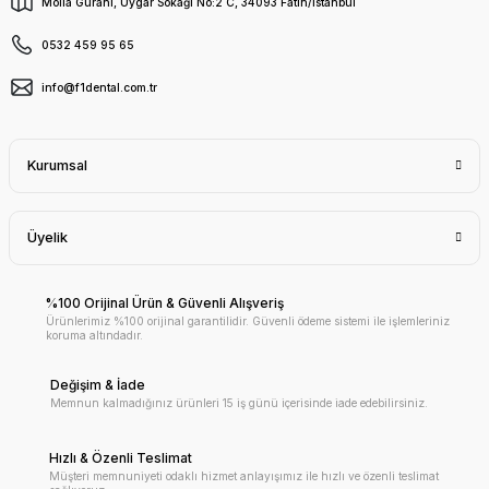
Molla Gürani, Uygar Sokağı No:2 C, 34093 Fatih/İstanbul
0532 459 95 65
info@f1dental.com.tr
Kurumsal
Üyelik
%100 Orijinal Ürün & Güvenli Alışveriş
Ürünlerimiz %100 orijinal garantilidir. Güvenli ödeme sistemi ile işlemleriniz
koruma altındadır.
Değişim & İade
Memnun kalmadığınız ürünleri 15 iş günü içerisinde iade edebilirsiniz.
Hızlı & Özenli Teslimat
Müşteri memnuniyeti odaklı hizmet anlayışımız ile hızlı ve özenli teslimat