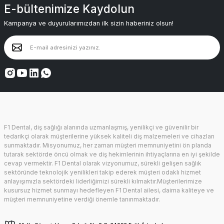
E-bültenimize Kaydolun
Kampanya ve duyurularımızdan ilk sizin haberiniz olsun!
F1 Dental, diş sağlığı alanında uzmanlaşmış, yenilikçi ve güvenilir bir
tedarikçi olarak müşterilerine yüksek kaliteli diş malzemeleri ve cihazları
sunmaktadır. Misyonumuz, her zaman müşteri memnuniyetini ön planda
tutarak sektörde öncü olmak ve diş hekimlerinin ihtiyaçlarına en iyi şekilde
cevap vermektir. F1 Dental olarak vizyonumuz, sürekli gelişen sağlık
sektöründe teknolojik yenilikleri takip ederek müşteri odaklı hizmet
anlayışımızla sektördeki liderliğimizi sürekli kılmaktır.Müşterilerimize
kusursuz hizmet sunmayı hedefleyen F1 Dental ailesi, daima kaliteye ve
müşteri memnuniyetine verdiği önemle tanınmaktadır.