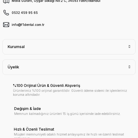
Molla Gürani, Uygar Sokağı No:2 C, 34093 Fatih/İstanbul
0532 459 95 65
info@f1dental.com.tr
Kurumsal
Üyelik
%100 Orijinal Ürün & Güvenli Alışveriş
Ürünlerimiz %100 orijinal garantilidir. Güvenli ödeme sistemi ile işlemleriniz
koruma altındadır.
Değişim & İade
Memnun kalmadığınız ürünleri 15 iş günü içerisinde iade edebilirsiniz.
Hızlı & Özenli Teslimat
Müşteri memnuniyeti odaklı hizmet anlayışımız ile hızlı ve özenli teslimat