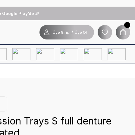
 Google Play’de 🎉
/
Üye Girişi
Üye Ol
sion Trays S full denture
rated