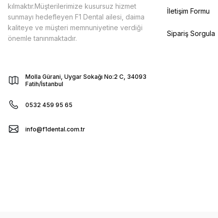
kılmaktır.Müşterilerimize kusursuz hizmet
İletişim Formu
sunmayı hedefleyen F1 Dental ailesi, daima
kaliteye ve müşteri memnuniyetine verdiği
Sipariş Sorgula
önemle tanınmaktadır.
Molla Gürani, Uygar Sokağı No:2 C, 34093
Fatih/İstanbul
0532 459 95 65
info@f1dental.com.tr