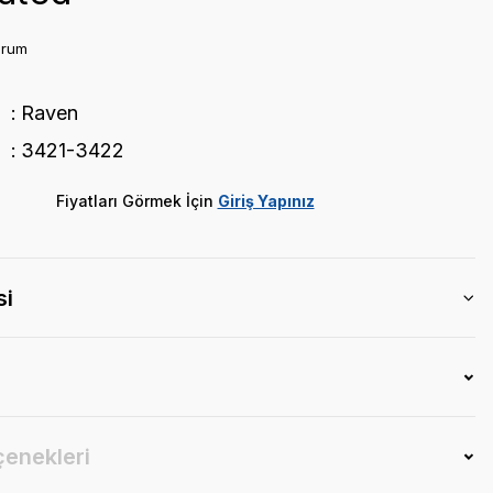
orum
Raven
3421-3422
Fiyatları Görmek İçin
Giriş Yapınız
si
çenekleri