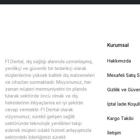
Kurumsal
Hakkımızda
F1 Dental, diş sağlığı alanında uzmanlaşmış,
yenilikçi ve güvenilir bir tedarikçi olarak
müşterilerine yüksek kaliteli diş malzemeleri
Mesafeli Satış 
ve cihazları sunmaktadır. Misyonumuz, her
zaman müşteri memnuniyetini ön planda
Gizlilik ve Güven
tutarak sektörde öncü olmak ve diş
hekimlerinin ihtiyaçlarına en iyi şekilde
İptal İade Koşull
cevap vermektir. F1 Dental olarak
vizyonumuz, sürekli gelişen sağlık
Kargo Takibi
sektöründe teknolojik yenilikleri takip
ederek müşteri odaklı hizmet anlayışımızla
İletişim
sektördeki liderliğimizi sürekli