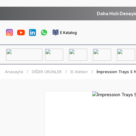
Daha Hızlı Deneyi
E Katalog
Anasayfa
DİĞER ÜRÜNLER
El Aletleri
İmpression Trays S f