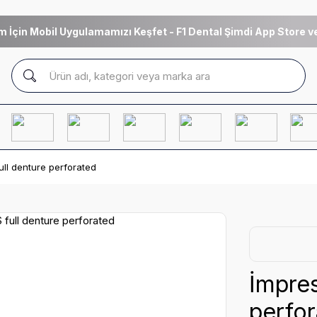
m İçin Mobil Uygulamamızı Keşfet - F1 Dental Şimdi App Store ve
ull denture perforated
İmpres
perfo