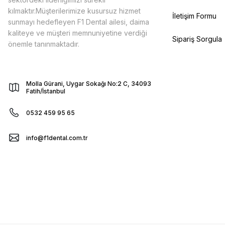
kılmaktır.Müşterilerimize kusursuz hizmet
İletişim Formu
sunmayı hedefleyen F1 Dental ailesi, daima
kaliteye ve müşteri memnuniyetine verdiği
Sipariş Sorgula
önemle tanınmaktadır.
Molla Gürani, Uygar Sokağı No:2 C, 34093
Fatih/İstanbul
0532 459 95 65
info@f1dental.com.tr