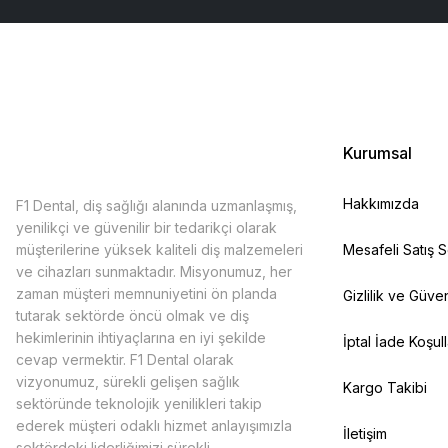
Kurumsal
Hakkımızda
F1 Dental, diş sağlığı alanında uzmanlaşmış,
yenilikçi ve güvenilir bir tedarikçi olarak
müşterilerine yüksek kaliteli diş malzemeleri
Mesafeli Satış 
ve cihazları sunmaktadır. Misyonumuz, her
zaman müşteri memnuniyetini ön planda
Gizlilik ve Güven
tutarak sektörde öncü olmak ve diş
hekimlerinin ihtiyaçlarına en iyi şekilde
İptal İade Koşull
cevap vermektir. F1 Dental olarak
vizyonumuz, sürekli gelişen sağlık
Kargo Takibi
sektöründe teknolojik yenilikleri takip
ederek müşteri odaklı hizmet anlayışımızla
İletişim
sektördeki liderliğimizi sürekli