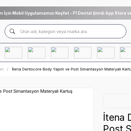
m İçin Mobil Uygulamamızı Keşfet - F1 Dental Şimdi App Store ve
ri
İtena Dentocore Body Yapım ve Post Simantasyon Materyali Kart
İtena
Post S