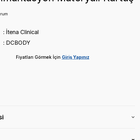
orum
İtena Clinical
DCBODY
Fiyatları Görmek İçin
Giriş Yapınız
si