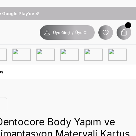
 Google Play’de 🎉
/
Üye Girişi
Üye Ol
uş
 Dentocore Body Yapım ve
imantasyon Materyali Kartuş