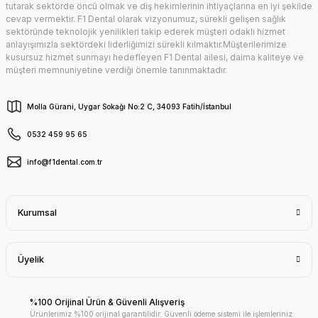
tutarak sektörde öncü olmak ve diş hekimlerinin ihtiyaçlarına en iyi şekilde
cevap vermektir. F1 Dental olarak vizyonumuz, sürekli gelişen sağlık
sektöründe teknolojik yenilikleri takip ederek müşteri odaklı hizmet
anlayışımızla sektördeki liderliğimizi sürekli kılmaktır.Müşterilerimize
kusursuz hizmet sunmayı hedefleyen F1 Dental ailesi, daima kaliteye ve
müşteri memnuniyetine verdiği önemle tanınmaktadır.
Molla Gürani, Uygar Sokağı No:2 C, 34093 Fatih/İstanbul
0532 459 95 65
info@f1dental.com.tr
Kurumsal
Üyelik
%100 Orijinal Ürün & Güvenli Alışveriş
Ürünlerimiz %100 orijinal garantilidir. Güvenli ödeme sistemi ile işlemleriniz