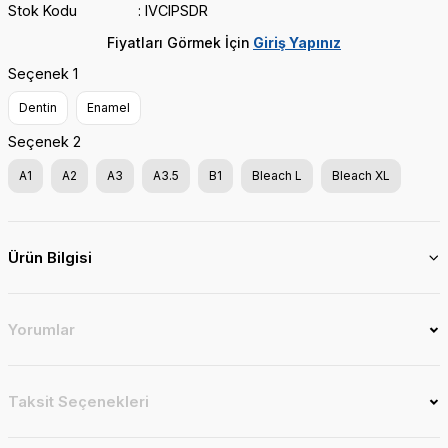
Stok Kodu
IVCIPSDR
Fiyatları Görmek İçin
Giriş Yapınız
Seçenek 1
Dentin
Enamel
Seçenek 2
A1
A2
A3
A3.5
B1
Bleach L
Bleach XL
Ürün Bilgisi
Yorumlar
Taksit Seçenekleri