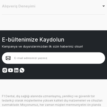
Alışveriş Deneyimi
E-bültenimize Kaydolun
Kampanya ve duyurularımızdan ilk sizin haberiniz olsun!
F1 Dental, diş sağlığı alanında uzmanlaşmış, yenilikçi ve güvenilir bir
tedarikçi olarak müşterilerine yüksek kaliteli diş malzemeleri ve cihazları
sunmaktadır. Misyonumuz, her zaman müşteri memnuniyetini ön planda