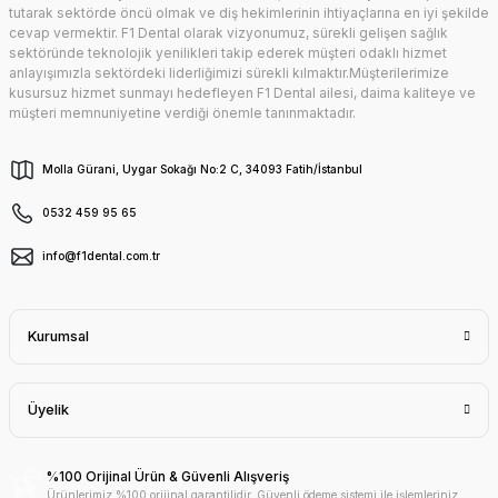
tutarak sektörde öncü olmak ve diş hekimlerinin ihtiyaçlarına en iyi şekilde
cevap vermektir. F1 Dental olarak vizyonumuz, sürekli gelişen sağlık
sektöründe teknolojik yenilikleri takip ederek müşteri odaklı hizmet
anlayışımızla sektördeki liderliğimizi sürekli kılmaktır.Müşterilerimize
kusursuz hizmet sunmayı hedefleyen F1 Dental ailesi, daima kaliteye ve
müşteri memnuniyetine verdiği önemle tanınmaktadır.
Molla Gürani, Uygar Sokağı No:2 C, 34093 Fatih/İstanbul
0532 459 95 65
info@f1dental.com.tr
Kurumsal
Üyelik
%100 Orijinal Ürün & Güvenli Alışveriş
Ürünlerimiz %100 orijinal garantilidir. Güvenli ödeme sistemi ile işlemleriniz