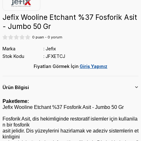
MICRYL
Jefix Wooline Etchant %37 Fosforik Asit
IVOCLAR
- Jumbo 50 Gr
R
0 puan - 0 yorum
KURARAY
Marka
Jefix
ASCOD
Stok Kodu
JFXETCJ
NEXOBİO
Fiyatları Görmek İçin
Giriş Yapınız
PENTRON
SEPTODONT
Ürün Bilgisi
Paketleme:
Jefix Wooline Etchant %37 Fosforik Asit - Jumbo 50 Gr
SON
Fosforik Asit, dis hekimliginde restoratif islemler için kullanila
n bir fosforik
asit jelidir. Dis yüzeylerini hazirlamak ve adeziv sistemlerin et
kinligini