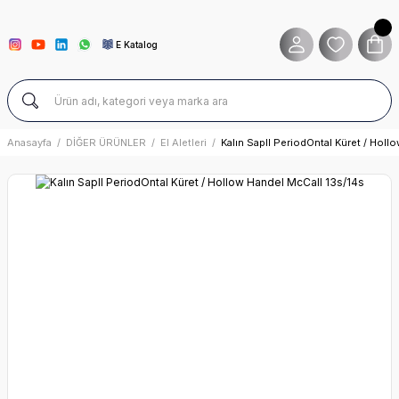
E Katalog
Anasayfa
DİĞER ÜRÜNLER
El Aletleri
Kalın SaplI PeriodOntal Küret / Holl