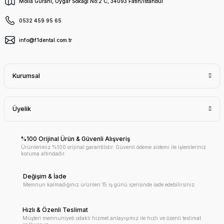
Molla Gürani, Uygar Sokağı No:2 C, 34093 Fatih/İstanbul
0532 459 95 65
info@f1dental.com.tr
Kurumsal
Üyelik
%100 Orijinal Ürün & Güvenli Alışveriş
Ürünlerimiz %100 orijinal garantilidir. Güvenli ödeme sistemi ile işlemleriniz
koruma altındadır.
Değişim & İade
Memnun kalmadığınız ürünleri 15 iş günü içerisinde iade edebilirsiniz.
Hızlı & Özenli Teslimat
Müşteri memnuniyeti odaklı hizmet anlayışımız ile hızlı ve özenli teslimat