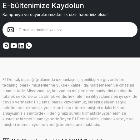
E-bültenimize Kaydolun
Kampanya ve duyurularımızdan ilk sizin haberiniz olsun!
F1 Dental, diş sağlığı alanında uzmanlaşmış, yenilikçi ve güvenilir bir
tedarikçi olarak müşterilerine yüksek kaliteli diş malzemeleri ve cihazları
sunmaktadır. Misyonumuz, her zaman müşteri memnuniyetini ön planda
tutarak sektörde öncü olmak ve diş hekimlerinin ihtiyaçlarına en iyi şekilde
cevap vermektir. F1 Dental olarak vizyonumuz, sürekli gelişen sağlık
sektöründe teknolojik yenilikleri takip ederek müşteri odaklı hizmet
anlayışımızla sektördeki liderliğimizi sürekli kılmaktır.Müşterilerimize
kusursuz hizmet sunmayı hedefleyen F1 Dental ailesi, daima kaliteye ve
müşteri memnuniyetine verdiği önemle tanınmaktadır.