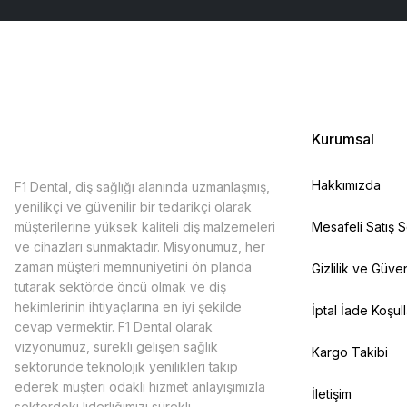
Kurumsal
Hakkımızda
F1 Dental, diş sağlığı alanında uzmanlaşmış,
yenilikçi ve güvenilir bir tedarikçi olarak
müşterilerine yüksek kaliteli diş malzemeleri
Mesafeli Satış 
ve cihazları sunmaktadır. Misyonumuz, her
zaman müşteri memnuniyetini ön planda
Gizlilik ve Güven
tutarak sektörde öncü olmak ve diş
hekimlerinin ihtiyaçlarına en iyi şekilde
İptal İade Koşull
cevap vermektir. F1 Dental olarak
vizyonumuz, sürekli gelişen sağlık
Kargo Takibi
sektöründe teknolojik yenilikleri takip
ederek müşteri odaklı hizmet anlayışımızla
İletişim
sektördeki liderliğimizi sürekli