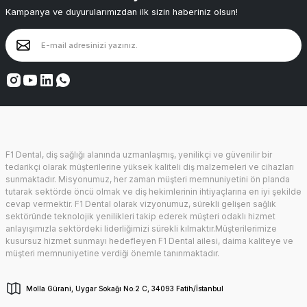
Kampanya ve duyurularımızdan ilk sizin haberiniz olsun!
F1 Dental, diş sağlığı alanında uzmanlaşmış, yenilikçi ve güvenilir bir
tedarikçi olarak müşterilerine yüksek kaliteli diş malzemeleri ve cihazları
sunmaktadır. Misyonumuz, her zaman müşteri memnuniyetini ön planda
tutarak sektörde öncü olmak ve diş hekimlerinin ihtiyaçlarına en iyi şekilde
cevap vermektir. F1 Dental olarak vizyonumuz, sürekli gelişen sağlık
sektöründe teknolojik yenilikleri takip ederek müşteri odaklı hizmet
anlayışımızla sektördeki liderliğimizi sürekli kılmaktır.Müşterilerimize
kusursuz hizmet sunmayı hedefleyen F1 Dental ailesi, daima kaliteye ve
müşteri memnuniyetine verdiği önemle tanınmaktadır.
Molla Gürani, Uygar Sokağı No:2 C, 34093 Fatih/İstanbul