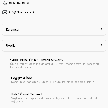
0532 459 95 65
info@f1dental.com.tr
Kurumsal
Üyelik
%100 Orijinal Ürün & Güvenli Alışveriş
Ürünlerimiz %100 orijinal garantilidir. Güvenli ödeme sistemi ile işlemleriniz
koruma altındadır.
Değişim & İade
Memnun kalmadığınız ürünleri 15 iş günü içerisinde iade edebilirsiniz.
Hızlı & Özenli Teslimat
Müşteri memnuniyeti odaklı hizmet anlayışımız ile hızlı ve özenli teslimat
sağlıyoruz.