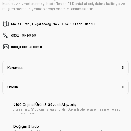
kusursuz hizmet sunmayı hedefleyen F1 Dental ailesi, daima kaliteye ve
müşteri memnuniyetine verdiği önemle tanınmaktadır.
Molla Gürani, Uygar Sokağı No:2 C, 34093 Fatih/İstanbul
0532 459 95 65
info@f1dental.com.tr
Kurumsal
Üyelik
%100 Orijinal Ürün & Güvenli Alışveriş
Ürünlerimiz %100 orijinal garantilidir. Güvenli ödeme sistemi ile işlemleriniz
koruma altındadır.
Değişim & İade