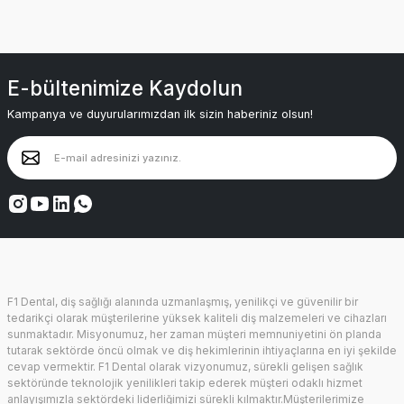
E-bültenimize Kaydolun
Kampanya ve duyurularımızdan ilk sizin haberiniz olsun!
F1 Dental, diş sağlığı alanında uzmanlaşmış, yenilikçi ve güvenilir bir
tedarikçi olarak müşterilerine yüksek kaliteli diş malzemeleri ve cihazları
sunmaktadır. Misyonumuz, her zaman müşteri memnuniyetini ön planda
tutarak sektörde öncü olmak ve diş hekimlerinin ihtiyaçlarına en iyi şekilde
cevap vermektir. F1 Dental olarak vizyonumuz, sürekli gelişen sağlık
sektöründe teknolojik yenilikleri takip ederek müşteri odaklı hizmet
anlayışımızla sektördeki liderliğimizi sürekli kılmaktır.Müşterilerimize