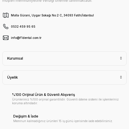
müşteri memnuniyetine verdiği önemle tanınmaktadır.
Molla Gürani, Uygar Sokağı No:2 C, 34093 Fatih/İstanbul
0532 459 95 65
info@f1dental.com.tr
Kurumsal
Üyelik
%100 Orijinal Ürün & Güvenli Alışveriş
Ürünlerimiz %100 orijinal garantilidir. Güvenli ödeme sistemi ile işlemleriniz
koruma altındadır.
Değişim & İade
Memnun kalmadığınız ürünleri 15 iş günü içerisinde iade edebilirsiniz.