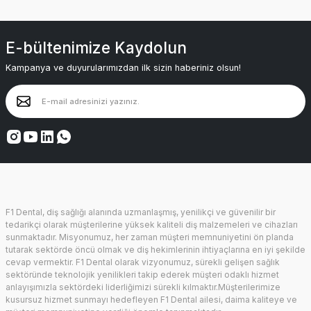
E-bültenimize Kaydolun
Kampanya ve duyurularımızdan ilk sizin haberiniz olsun!
F1 Dental, diş sağlığı alanında uzmanlaşmış, yenilikçi ve güvenilir bir
tedarikçi olarak müşterilerine yüksek kaliteli diş malzemeleri ve cihazları
sunmaktadır. Misyonumuz, her zaman müşteri memnuniyetini ön planda
tutarak sektörde öncü olmak ve diş hekimlerinin ihtiyaçlarına en iyi şekilde
cevap vermektir. F1 Dental olarak vizyonumuz, sürekli gelişen sağlık
sektöründe teknolojik yenilikleri takip ederek müşteri odaklı hizmet
anlayışımızla sektördeki liderliğimizi sürekli kılmaktır.Müşterilerimize
kusursuz hizmet sunmayı hedefleyen F1 Dental ailesi, daima kaliteye ve