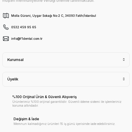
müşteri memnuniyetine verdiği önemle tanınmaktadır.
Molla Gürani, Uygar Sokağı No:2 C, 34093 Fatih/İstanbul
0532 459 95 65
info@f1dental.com.tr
Kurumsal
Üyelik
%100 Orijinal Ürün & Güvenli Alışveriş
Ürünlerimiz %100 orijinal garantilidir. Güvenli ödeme sistemi ile işlemleriniz
koruma altındadır.
Değişim & İade
Memnun kalmadığınız ürünleri 15 iş günü içerisinde iade edebilirsiniz.