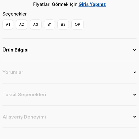
Fiyatları Görmek İçin
Giriş Yapınız
Seçenekler
A1
A2
A3
B1
B2
OP
Ürün Bilgisi
Yorumlar
Taksit Seçenekleri
Alışveriş Deneyimi