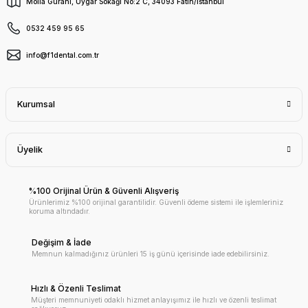
Molla Gürani, Uygar Sokağı No:2 C, 34093 Fatih/İstanbul
0532 459 95 65
info@f1dental.com.tr
Kurumsal
Üyelik
%100 Orijinal Ürün & Güvenli Alışveriş
Ürünlerimiz %100 orijinal garantilidir. Güvenli ödeme sistemi ile işlemleriniz
koruma altındadır.
Değişim & İade
Memnun kalmadığınız ürünleri 15 iş günü içerisinde iade edebilirsiniz.
Hızlı & Özenli Teslimat
Müşteri memnuniyeti odaklı hizmet anlayışımız ile hızlı ve özenli teslimat