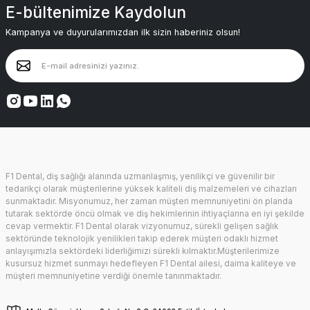
E-bültenimize Kaydolun
Kampanya ve duyurularımızdan ilk sizin haberiniz olsun!
F1 Dental, diş sağlığı alanında uzmanlaşmış, yenilikçi ve güvenilir bir
tedarikçi olarak müşterilerine yüksek kaliteli diş malzemeleri ve cihazları
sunmaktadır. Misyonumuz, her zaman müşteri memnuniyetini ön planda
tutarak sektörde öncü olmak ve diş hekimlerinin ihtiyaçlarına en iyi şekilde
cevap vermektir. F1 Dental olarak vizyonumuz, sürekli gelişen sağlık
sektöründe teknolojik yenilikleri takip ederek müşteri odaklı hizmet
anlayışımızla sektördeki liderliğimizi sürekli kılmaktır.Müşterilerimize
kusursuz hizmet sunmayı hedefleyen F1 Dental ailesi, daima kaliteye ve
müşteri memnuniyetine verdiği önemle tanınmaktadır.