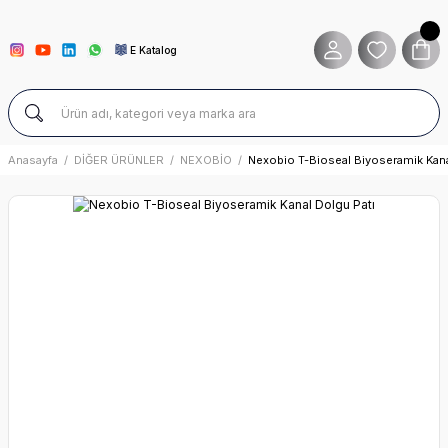
E Katalog
Anasayfa
DİĞER ÜRÜNLER
NEXOBİO
Nexobio T-Bioseal Biyoseramik Kana