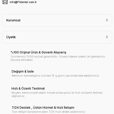
info@f1dental.com.tr
Kurumsal
Üyelik
%100 Orijinal Ürün & Güvenli Alışveriş
Ürünlerimiz %100 orijinal garantilidir. Güvenli ödeme sistemi ile işlemleriniz
koruma altındadır.
Değişim & İade
Memnun kalmadığınız ürünleri 15 iş günü içerisinde iade edebilirsiniz.
Hızlı & Özenli Teslimat
Müşteri memnuniyeti odaklı hizmet anlayışımız ile hızlı ve özenli teslimat
sağlıyoruz.
7/24 Destek , Üstün Hizmet & Hızlı İletişim
Tüm iletişim kanallarımızdan 7/24 hızlı destek alabilirsiniz.