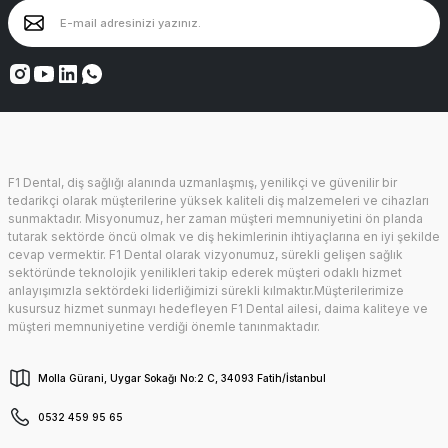
F1 Dental, diş sağlığı alanında uzmanlaşmış, yenilikçi ve güvenilir bir
tedarikçi olarak müşterilerine yüksek kaliteli diş malzemeleri ve cihazları
sunmaktadır. Misyonumuz, her zaman müşteri memnuniyetini ön planda
tutarak sektörde öncü olmak ve diş hekimlerinin ihtiyaçlarına en iyi şekilde
cevap vermektir. F1 Dental olarak vizyonumuz, sürekli gelişen sağlık
sektöründe teknolojik yenilikleri takip ederek müşteri odaklı hizmet
anlayışımızla sektördeki liderliğimizi sürekli kılmaktır.Müşterilerimize
kusursuz hizmet sunmayı hedefleyen F1 Dental ailesi, daima kaliteye ve
müşteri memnuniyetine verdiği önemle tanınmaktadır.
Molla Gürani, Uygar Sokağı No:2 C, 34093 Fatih/İstanbul
0532 459 95 65