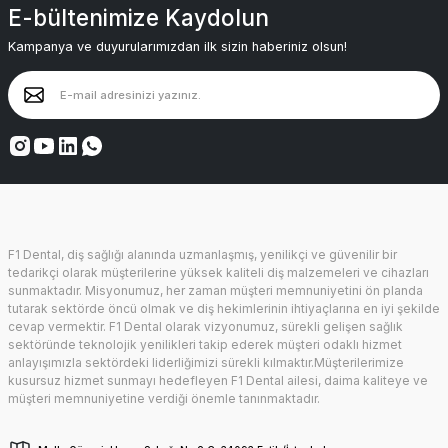
E-bültenimize Kaydolun
Kampanya ve duyurularımızdan ilk sizin haberiniz olsun!
F1 Dental, diş sağlığı alanında uzmanlaşmış, yenilikçi ve güvenilir bir
tedarikçi olarak müşterilerine yüksek kaliteli diş malzemeleri ve cihazları
sunmaktadır. Misyonumuz, her zaman müşteri memnuniyetini ön planda
tutarak sektörde öncü olmak ve diş hekimlerinin ihtiyaçlarına en iyi şekilde
cevap vermektir. F1 Dental olarak vizyonumuz, sürekli gelişen sağlık
sektöründe teknolojik yenilikleri takip ederek müşteri odaklı hizmet
anlayışımızla sektördeki liderliğimizi sürekli kılmaktır.Müşterilerimize
kusursuz hizmet sunmayı hedefleyen F1 Dental ailesi, daima kaliteye ve
müşteri memnuniyetine verdiği önemle tanınmaktadır.