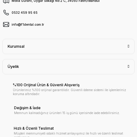
Molla Gürani, Uygar Sokağı No:2 C, 34093 Fatih/İstanbul
0532 459 95 65
info@f1dental.com.tr
Kurumsal
Üyelik
%100 Orijinal Ürün & Güvenli Alışveriş
Ürünlerimiz %100 orijinal garantilidir. Güvenli ödeme sistemi ile işlemleriniz
koruma altındadır.
Değişim & İade
Memnun kalmadığınız ürünleri 15 iş günü içerisinde iade edebilirsiniz.
Hızlı & Özenli Teslimat
Müşteri memnuniyeti odaklı hizmet anlayışımız ile hızlı ve özenli teslimat