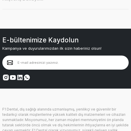
E-bültenimize Kaydolun
Kampanya ve duyurularımızdan ilk sizin haberiniz olsun!
F1 Dental, diş sağlığı alanında uzmanlaşmış, yenilikçi ve güvenilir bir
tedarikçi olarak müşterilerine yüksek kaliteli diş malzemeleri ve cihazları
sunmaktadır. Misyonumuz, her zaman müşteri memnuniyetini ön planda
tutarak sektörde öncü olmak ve diş hekimlerinin ihtiyaçlarına en iyi şekilde
cevap vermektir. F1 Dental olarak vizyonumuz, sürekli gelişen sağlık