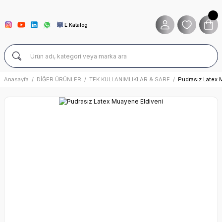
E Katalog
Anasayfa
DİĞER ÜRÜNLER
TEK KULLANIMLIKLAR & SARF
Pudrasız Latex 