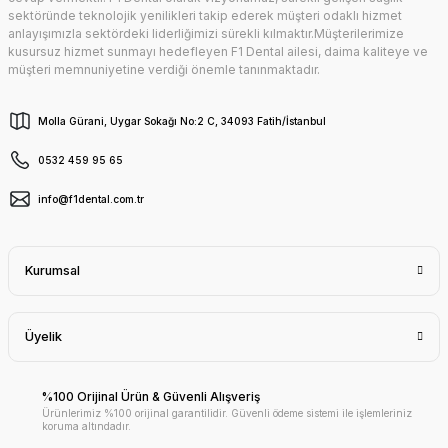
sektöründe teknolojik yenilikleri takip ederek müşteri odaklı hizmet
anlayışımızla sektördeki liderliğimizi sürekli kılmaktır.Müşterilerimize
kusursuz hizmet sunmayı hedefleyen F1 Dental ailesi, daima kaliteye ve
müşteri memnuniyetine verdiği önemle tanınmaktadır.
Molla Gürani, Uygar Sokağı No:2 C, 34093 Fatih/İstanbul
0532 459 95 65
info@f1dental.com.tr
Kurumsal
Üyelik
%100 Orijinal Ürün & Güvenli Alışveriş
Ürünlerimiz %100 orijinal garantilidir. Güvenli ödeme sistemi ile işlemleriniz
koruma altındadır.