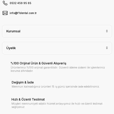
0532 459 95 65
info@f1dental.com.tr
Kurumsal
Üyelik
%100 Orijinal Ürün & Güvenli Alışveriş
Ürünlerimiz %100 orijinal garantilidir. Güvenli ödeme sistemi ile işlemleriniz
koruma altındadır.
Değişim & İade
Memnun kalmadığınız ürünleri 15 iş günü içerisinde iade edebilirsiniz.
Hızlı & Özenli Teslimat
Müşteri memnuniyeti odaklı hizmet anlayışımız ile hızlı ve özenli teslimat
sağlıyoruz.