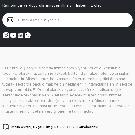
Kampanya ve duyurularımızdan ilk sizin haberiniz olsun!
F1 Dental, diş sağlığı alanında uzmanlaşmış, yenilikçi ve güvenilir bir
tedarikçi olarak müşterilerine yüksek kaliteli diş malzemeleri ve cihazları
sunmaktadır. Misyonumuz, her zaman müşteri memnuniyetini ön planda
tutarak sektörde öncü olmak ve diş hekimlerinin ihtiyaçlarına en iyi şekilde
cevap vermektir. F1 Dental olarak vizyonumuz, sürekli gelişen sağlık
sektöründe teknolojik yenilikleri takip ederek müşteri odaklı hizmet
anlayışımızla sektördeki liderliğimizi sürekli kılmaktır.Müşterilerimize
kusursuz hizmet sunmayı hedefleyen F1 Dental ailesi, daima kaliteye ve
müşteri memnuniyetine verdiği önemle tanınmaktadır.
Molla Gürani, Uygar Sokağı No:2 C, 34093 Fatih/İstanbul