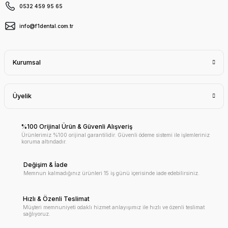
0532 459 95 65
info@f1dental.com.tr
Kurumsal
Üyelik
%100 Orijinal Ürün & Güvenli Alışveriş
Ürünlerimiz %100 orijinal garantilidir. Güvenli ödeme sistemi ile işlemleriniz
koruma altındadır.
Değişim & İade
Memnun kalmadığınız ürünleri 15 iş günü içerisinde iade edebilirsiniz.
Hızlı & Özenli Teslimat
Müşteri memnuniyeti odaklı hizmet anlayışımız ile hızlı ve özenli teslimat
sağlıyoruz.