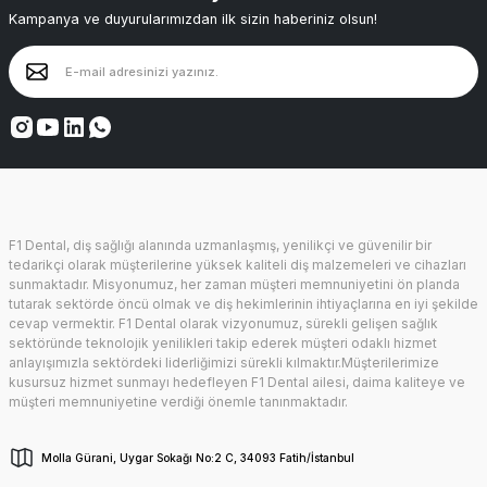
Kampanya ve duyurularımızdan ilk sizin haberiniz olsun!
F1 Dental, diş sağlığı alanında uzmanlaşmış, yenilikçi ve güvenilir bir
tedarikçi olarak müşterilerine yüksek kaliteli diş malzemeleri ve cihazları
sunmaktadır. Misyonumuz, her zaman müşteri memnuniyetini ön planda
tutarak sektörde öncü olmak ve diş hekimlerinin ihtiyaçlarına en iyi şekilde
cevap vermektir. F1 Dental olarak vizyonumuz, sürekli gelişen sağlık
sektöründe teknolojik yenilikleri takip ederek müşteri odaklı hizmet
anlayışımızla sektördeki liderliğimizi sürekli kılmaktır.Müşterilerimize
kusursuz hizmet sunmayı hedefleyen F1 Dental ailesi, daima kaliteye ve
müşteri memnuniyetine verdiği önemle tanınmaktadır.
Molla Gürani, Uygar Sokağı No:2 C, 34093 Fatih/İstanbul