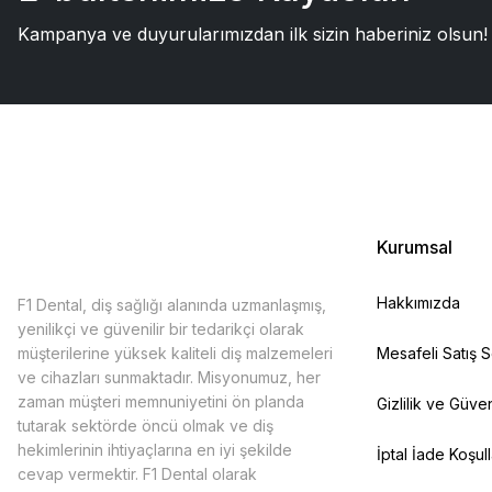
Kampanya ve duyurularımızdan ilk sizin haberiniz olsun!
Kurumsal
Hakkımızda
F1 Dental, diş sağlığı alanında uzmanlaşmış,
yenilikçi ve güvenilir bir tedarikçi olarak
müşterilerine yüksek kaliteli diş malzemeleri
Mesafeli Satış 
ve cihazları sunmaktadır. Misyonumuz, her
zaman müşteri memnuniyetini ön planda
Gizlilik ve Güven
tutarak sektörde öncü olmak ve diş
hekimlerinin ihtiyaçlarına en iyi şekilde
İptal İade Koşull
cevap vermektir. F1 Dental olarak