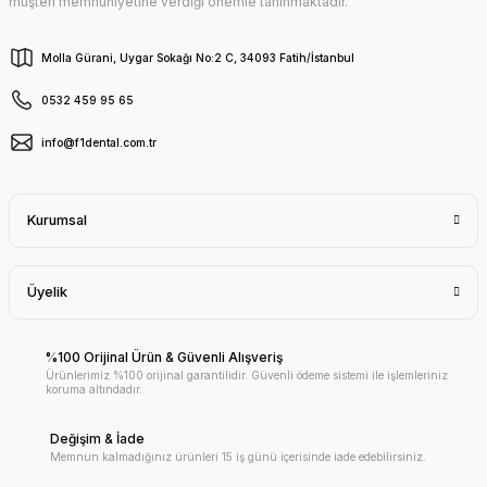
müşteri memnuniyetine verdiği önemle tanınmaktadır.
Molla Gürani, Uygar Sokağı No:2 C, 34093 Fatih/İstanbul
0532 459 95 65
info@f1dental.com.tr
Kurumsal
Üyelik
%100 Orijinal Ürün & Güvenli Alışveriş
Ürünlerimiz %100 orijinal garantilidir. Güvenli ödeme sistemi ile işlemleriniz
koruma altındadır.
Değişim & İade
Memnun kalmadığınız ürünleri 15 iş günü içerisinde iade edebilirsiniz.