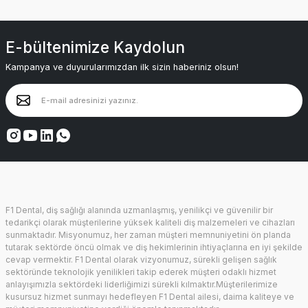
E-bültenimize Kaydolun
Kampanya ve duyurularımızdan ilk sizin haberiniz olsun!
F1 Dental, diş sağlığı alanında uzmanlaşmış, yenilikçi ve güvenilir bir
tedarikçi olarak müşterilerine yüksek kaliteli diş malzemeleri ve cihazları
sunmaktadır. Misyonumuz, her zaman müşteri memnuniyetini ön planda
tutarak sektörde öncü olmak ve diş hekimlerinin ihtiyaçlarına en iyi şekilde
cevap vermektir. F1 Dental olarak vizyonumuz, sürekli gelişen sağlık
sektöründe teknolojik yenilikleri takip ederek müşteri odaklı hizmet
anlayışımızla sektördeki liderliğimizi sürekli kılmaktır.Müşterilerimize
kusursuz hizmet sunmayı hedefleyen F1 Dental ailesi, daima kaliteye ve