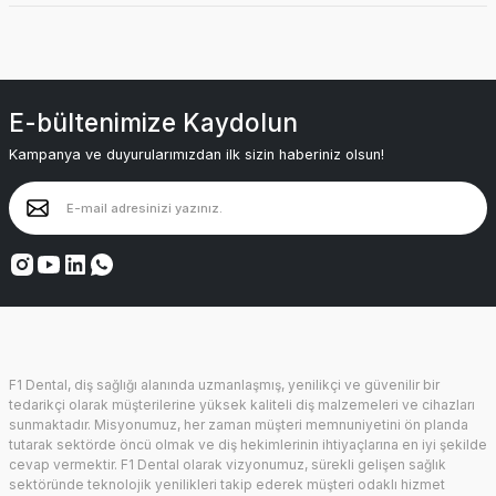
E-bültenimize Kaydolun
Kampanya ve duyurularımızdan ilk sizin haberiniz olsun!
F1 Dental, diş sağlığı alanında uzmanlaşmış, yenilikçi ve güvenilir bir
tedarikçi olarak müşterilerine yüksek kaliteli diş malzemeleri ve cihazları
sunmaktadır. Misyonumuz, her zaman müşteri memnuniyetini ön planda
tutarak sektörde öncü olmak ve diş hekimlerinin ihtiyaçlarına en iyi şekilde
cevap vermektir. F1 Dental olarak vizyonumuz, sürekli gelişen sağlık
sektöründe teknolojik yenilikleri takip ederek müşteri odaklı hizmet