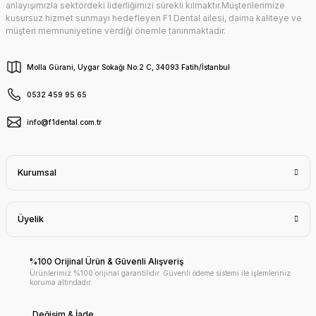
anlayışımızla sektördeki liderliğimizi sürekli kılmaktır.Müşterilerimize
kusursuz hizmet sunmayı hedefleyen F1 Dental ailesi, daima kaliteye ve
müşteri memnuniyetine verdiği önemle tanınmaktadır.
Molla Gürani, Uygar Sokağı No:2 C, 34093 Fatih/İstanbul
0532 459 95 65
info@f1dental.com.tr
Kurumsal
Üyelik
%100 Orijinal Ürün & Güvenli Alışveriş
Ürünlerimiz %100 orijinal garantilidir. Güvenli ödeme sistemi ile işlemleriniz
koruma altındadır.
Değişim & İade