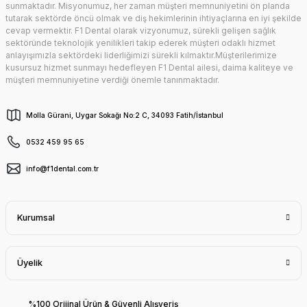
sunmaktadır. Misyonumuz, her zaman müşteri memnuniyetini ön planda
tutarak sektörde öncü olmak ve diş hekimlerinin ihtiyaçlarına en iyi şekilde
cevap vermektir. F1 Dental olarak vizyonumuz, sürekli gelişen sağlık
sektöründe teknolojik yenilikleri takip ederek müşteri odaklı hizmet
anlayışımızla sektördeki liderliğimizi sürekli kılmaktır.Müşterilerimize
kusursuz hizmet sunmayı hedefleyen F1 Dental ailesi, daima kaliteye ve
müşteri memnuniyetine verdiği önemle tanınmaktadır.
Molla Gürani, Uygar Sokağı No:2 C, 34093 Fatih/İstanbul
0532 459 95 65
info@f1dental.com.tr
Kurumsal
Üyelik
%100 Orijinal Ürün & Güvenli Alışveriş