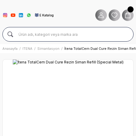
E Katalog
Anasayfa
ITENA
Simantasyon
İtena TotalCem Dual Cure Rezin Siman Refil