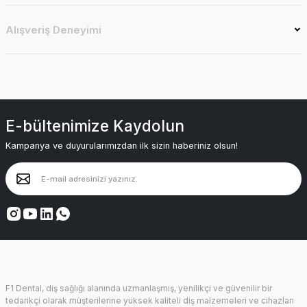
Alışveriş Deneyimi
E-bültenimize Kaydolun
Kampanya ve duyurularımızdan ilk sizin haberiniz olsun!
F1 Dental, diş sağlığı alanında uzmanlaşmış, yenilikçi ve güvenilir bir
tedarikçi olarak müşterilerine yüksek kaliteli diş malzemeleri ve cihazları