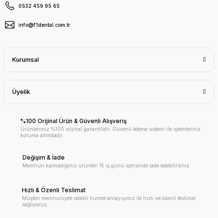
0532 459 95 65
info@f1dental.com.tr
Kurumsal
Üyelik
%100 Orijinal Ürün & Güvenli Alışveriş
Ürünlerimiz %100 orijinal garantilidir. Güvenli ödeme sistemi ile işlemleriniz
koruma altındadır.
Değişim & İade
Memnun kalmadığınız ürünleri 15 iş günü içerisinde iade edebilirsiniz.
Hızlı & Özenli Teslimat
Müşteri memnuniyeti odaklı hizmet anlayışımız ile hızlı ve özenli teslimat
sağlıyoruz.