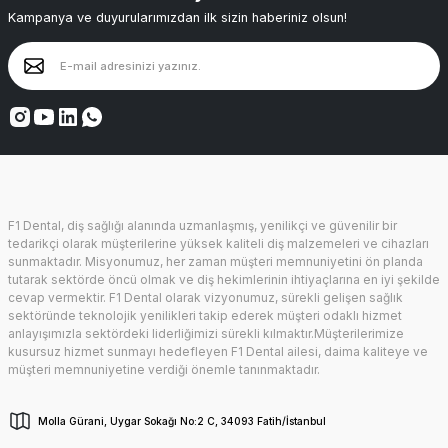
Kampanya ve duyurularımızdan ilk sizin haberiniz olsun!
F1 Dental, diş sağlığı alanında uzmanlaşmış, yenilikçi ve güvenilir bir
tedarikçi olarak müşterilerine yüksek kaliteli diş malzemeleri ve cihazları
sunmaktadır. Misyonumuz, her zaman müşteri memnuniyetini ön planda
tutarak sektörde öncü olmak ve diş hekimlerinin ihtiyaçlarına en iyi şekilde
cevap vermektir. F1 Dental olarak vizyonumuz, sürekli gelişen sağlık
sektöründe teknolojik yenilikleri takip ederek müşteri odaklı hizmet
anlayışımızla sektördeki liderliğimizi sürekli kılmaktır.Müşterilerimize
kusursuz hizmet sunmayı hedefleyen F1 Dental ailesi, daima kaliteye ve
müşteri memnuniyetine verdiği önemle tanınmaktadır.
Molla Gürani, Uygar Sokağı No:2 C, 34093 Fatih/İstanbul