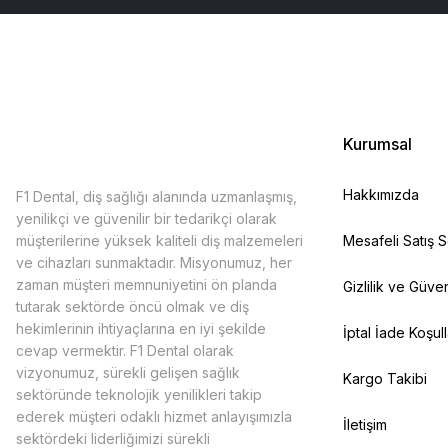
Kurumsal
Hakkımızda
F1 Dental, diş sağlığı alanında uzmanlaşmış,
yenilikçi ve güvenilir bir tedarikçi olarak
müşterilerine yüksek kaliteli diş malzemeleri
Mesafeli Satış 
ve cihazları sunmaktadır. Misyonumuz, her
zaman müşteri memnuniyetini ön planda
Gizlilik ve Güven
tutarak sektörde öncü olmak ve diş
hekimlerinin ihtiyaçlarına en iyi şekilde
İptal İade Koşull
cevap vermektir. F1 Dental olarak
vizyonumuz, sürekli gelişen sağlık
Kargo Takibi
sektöründe teknolojik yenilikleri takip
ederek müşteri odaklı hizmet anlayışımızla
İletişim
sektördeki liderliğimizi sürekli