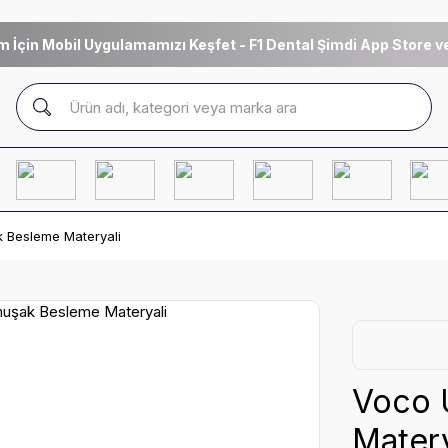
m İçin Mobil Uygulamamızı Keşfet - F1 Dental Şimdi App Store ve
 Besleme Materyali
Voco 
Matery