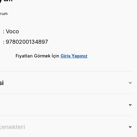
orum
Voco
9780200134897
Fiyatları Görmek İçin
Giriş Yapınız
si
çenekleri