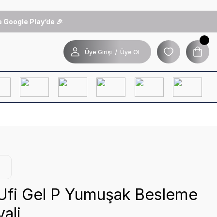
 Google Play’de 🎉
/
Üye Girişi
Üye Ol
Ufi Gel P Yumuşak Besleme
ali