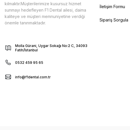
kılmaktır.Müşterilerimize kusursuz hizmet
İletişim Formu
sunmayı hedefleyen F1 Dental ailesi, daima
kaliteye ve müşteri memnuniyetine verdiği
Sipariş Sorgula
önemle tanınmaktadır.
Molla Gürani, Uygar Sokağı No:2 C, 34093
Fatih/İstanbul
0532 459 95 65
info@f1dental.com.tr