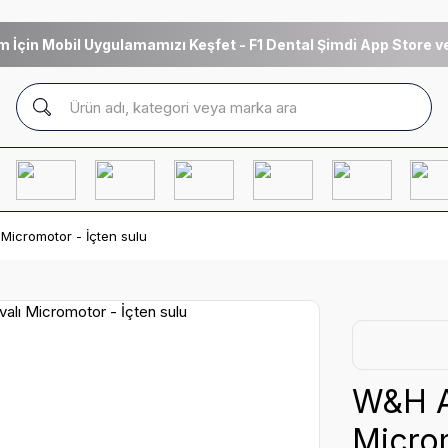
m İçin Mobil Uygulamamızı Keşfet - F1 Dental Şimdi App Store ve
icromotor - İçten sulu
W&H A
Microm