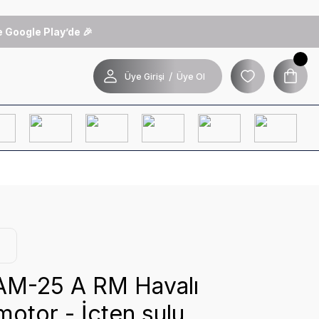
 Google Play’de 🎉
/
Üye Girişi
Üye Ol
M-25 A RM Havalı
otor - İçten sulu