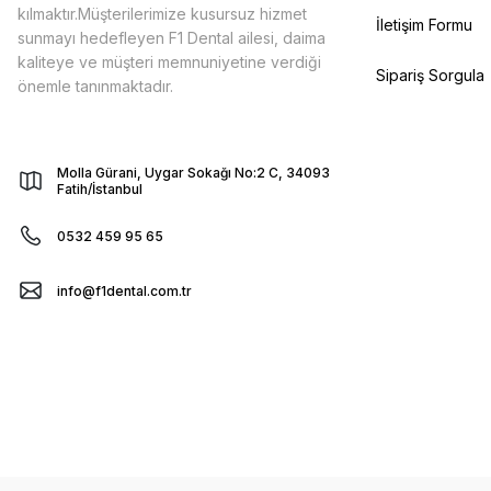
kılmaktır.Müşterilerimize kusursuz hizmet
İletişim Formu
sunmayı hedefleyen F1 Dental ailesi, daima
kaliteye ve müşteri memnuniyetine verdiği
Sipariş Sorgula
önemle tanınmaktadır.
Molla Gürani, Uygar Sokağı No:2 C, 34093
Fatih/İstanbul
0532 459 95 65
info@f1dental.com.tr