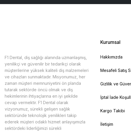
Kurumsal
Hakkımızda
F1 Dental, diş sağlığı alanında uzmanlaşmış,
yenilikçi ve güvenilir bir tedarikçi olarak
müşterilerine yüksek kaliteli diş malzemeleri
Mesafeli Satış 
ve cihazları sunmaktadır. Misyonumuz, her
zaman müşteri memnuniyetini ön planda
Gizlilik ve Güven
tutarak sektörde öncü olmak ve diş
hekimlerinin ihtiyaçlarına en iyi şekilde
İptal İade Koşull
cevap vermektir. F1 Dental olarak
vizyonumuz, sürekli gelişen sağlık
Kargo Takibi
sektöründe teknolojik yenilikleri takip
ederek müşteri odaklı hizmet anlayışımızla
İletişim
sektördeki liderliğimizi sürekli