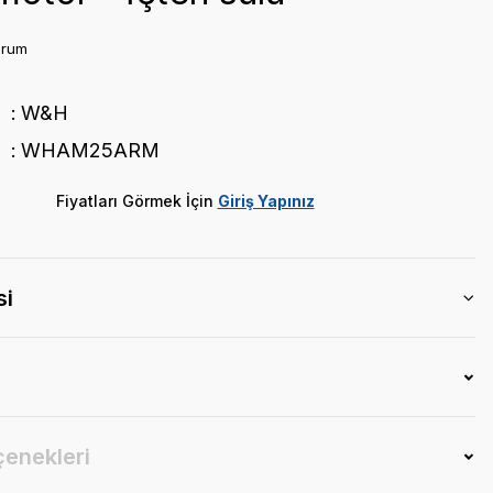
orum
W&H
WHAM25ARM
Fiyatları Görmek İçin
Giriş Yapınız
si
çenekleri