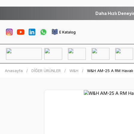
Daha Hızlı Deneyi
E Katalog
Anasayfa
DİĞER ÜRÜNLER
W&H
W&H AM-25 A RM Havalı M