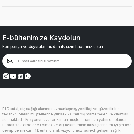
E-bültenimize Kaydolun
Kampanya ve duyurularımızdan ilk sizin haberiniz olsun!
F1 Dental, diş sağlığı alanında uzmanlaşmış, yenilikçi ve güvenilir bir
tedarikçi olarak müşterilerine yüksek kaliteli diş malzemeleri ve cihazları
sunmaktadır. Misyonumuz, her zaman müşteri memnuniyetini ön planda
tutarak sektörde öncü olmak ve diş hekimlerinin ihtiyaçlarına en iyi şekilde
cevap vermektir. F1 Dental olarak vizyonumuz, sürekli gelişen sağlık