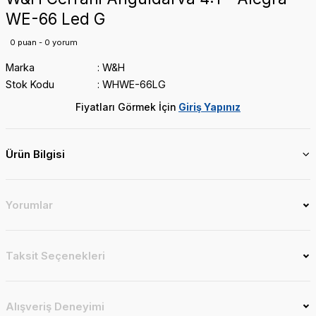
WE-66 Led G
MICRYL
IVOCLAR
0 puan - 0 yorum
R
Marka
W&H
Stok Kodu
WHWE-66LG
KURARAY
Fiyatları Görmek İçin
Giriş Yapınız
ASCOD
NEXOBİO
Ürün Bilgisi
PENTRON
SEPTODONT
Yorumlar
Taksit Seçenekleri
SON
Alışveriş Deneyimi