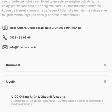
sektöründe teknolojik yenilikleri takip ederek müşteri odaklı hizmet
anlayışımızla sektördeki liderliğimizi sürekli kılmaktır.Müşterilerimize
kusursuz hizmet sunmayı hedefleyen F1 Dental ailesi, daima kaliteye ve
müşteri memnuniyetine verdiği önemle tanınmaktadır.
Molla Gürani, Uygar Sokağı No:2 C, 34093 Fatih/İstanbul
0532 459 95 65
info@f1dental.com.tr
Kurumsal
Üyelik
%100 Orijinal Ürün & Güvenli Alışveriş
Ürünlerimiz %100 orijinal garantilidir. Güvenli ödeme sistemi ile işlemleriniz
koruma altındadır.