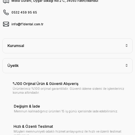
Molla Gürani, Uygar Sokağı No:2 C, 34093 Fatih/İstanbul
0532 459 95 65
info@f1dental.com.tr
Kurumsal
Üyelik
%100 Orijinal Ürün & Güvenli Alışveriş
Ürünlerimiz %100 orijinal garantilidir. Güvenli ödeme sistemi ile işlemleriniz
koruma altındadır.
Değişim & İade
Memnun kalmadığınız ürünleri 15 iş günü içerisinde iade edebilirsiniz.
Hızlı & Özenli Teslimat
Müşteri memnuniyeti odaklı hizmet anlayışımız ile hızlı ve özenli teslimat