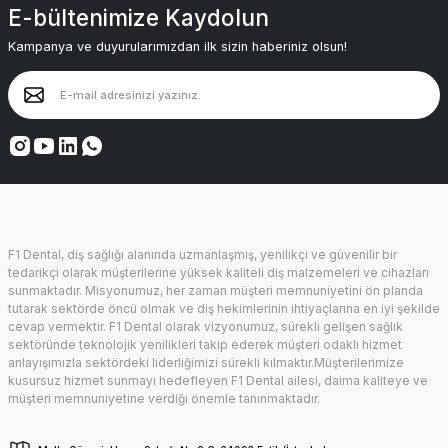
E-bültenimize Kaydolun
Kampanya ve duyurularımızdan ilk sizin haberiniz olsun!
F1 Dental, diş sağlığı alanında uzmanlaşmış, yenilikçi ve güvenilir bir
tedarikçi olarak müşterilerine yüksek kaliteli diş malzemeleri ve cihazları
sunmaktadır. Misyonumuz, her zaman müşteri memnuniyetini ön planda
tutarak sektörde öncü olmak ve diş hekimlerinin ihtiyaçlarına en iyi şekilde
cevap vermektir. F1 Dental olarak vizyonumuz, sürekli gelişen sağlık
sektöründe teknolojik yenilikleri takip ederek müşteri odaklı hizmet
anlayışımızla sektördeki liderliğimizi sürekli kılmaktır.Müşterilerimize
kusursuz hizmet sunmayı hedefleyen F1 Dental ailesi, daima kaliteye ve
müşteri memnuniyetine verdiği önemle tanınmaktadır.