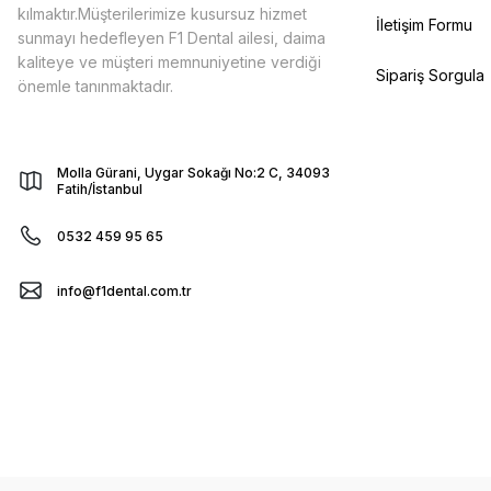
kılmaktır.Müşterilerimize kusursuz hizmet
İletişim Formu
sunmayı hedefleyen F1 Dental ailesi, daima
kaliteye ve müşteri memnuniyetine verdiği
Sipariş Sorgula
önemle tanınmaktadır.
Molla Gürani, Uygar Sokağı No:2 C, 34093
Fatih/İstanbul
0532 459 95 65
info@f1dental.com.tr