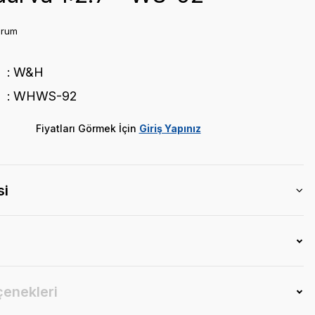
orum
W&H
WHWS-92
Fiyatları Görmek İçin
Giriş Yapınız
si
çenekleri