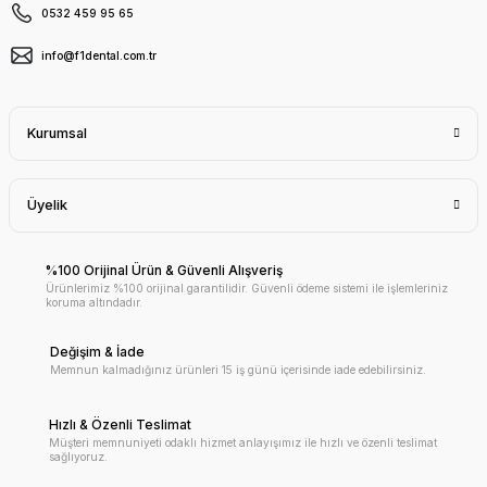
0532 459 95 65
info@f1dental.com.tr
Kurumsal
Üyelik
%100 Orijinal Ürün & Güvenli Alışveriş
Ürünlerimiz %100 orijinal garantilidir. Güvenli ödeme sistemi ile işlemleriniz
koruma altındadır.
Değişim & İade
Memnun kalmadığınız ürünleri 15 iş günü içerisinde iade edebilirsiniz.
Hızlı & Özenli Teslimat
Müşteri memnuniyeti odaklı hizmet anlayışımız ile hızlı ve özenli teslimat
sağlıyoruz.