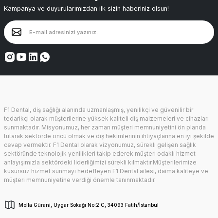
Kampanya ve duyurularımızdan ilk sizin haberiniz olsun!
F1 Dental, diş sağlığı alanında uzmanlaşmış, yenilikçi ve güvenilir bir
tedarikçi olarak müşterilerine yüksek kaliteli diş malzemeleri ve cihazları
sunmaktadır. Misyonumuz, her zaman müşteri memnuniyetini ön planda
tutarak sektörde öncü olmak ve diş hekimlerinin ihtiyaçlarına en iyi şekilde
cevap vermektir. F1 Dental olarak vizyonumuz, sürekli gelişen sağlık
sektöründe teknolojik yenilikleri takip ederek müşteri odaklı hizmet
anlayışımızla sektördeki liderliğimizi sürekli kılmaktır.Müşterilerimize
kusursuz hizmet sunmayı hedefleyen F1 Dental ailesi, daima kaliteye ve
müşteri memnuniyetine verdiği önemle tanınmaktadır.
Molla Gürani, Uygar Sokağı No:2 C, 34093 Fatih/İstanbul