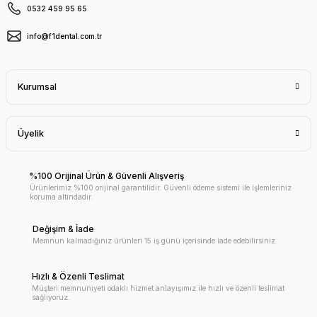
0532 459 95 65
info@f1dental.com.tr
Kurumsal
Üyelik
%100 Orijinal Ürün & Güvenli Alışveriş
Ürünlerimiz %100 orijinal garantilidir. Güvenli ödeme sistemi ile işlemleriniz
koruma altındadır.
Değişim & İade
Memnun kalmadığınız ürünleri 15 iş günü içerisinde iade edebilirsiniz.
Hızlı & Özenli Teslimat
Müşteri memnuniyeti odaklı hizmet anlayışımız ile hızlı ve özenli teslimat
sağlıyoruz.