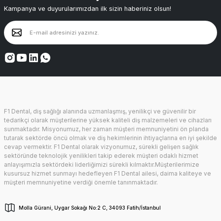
Kampanya ve duyurularımızdan ilk sizin haberiniz olsun!
F1 Dental, diş sağlığı alanında uzmanlaşmış, yenilikçi ve güvenilir bir
tedarikçi olarak müşterilerine yüksek kaliteli diş malzemeleri ve cihazları
sunmaktadır. Misyonumuz, her zaman müşteri memnuniyetini ön planda
tutarak sektörde öncü olmak ve diş hekimlerinin ihtiyaçlarına en iyi şekilde
cevap vermektir. F1 Dental olarak vizyonumuz, sürekli gelişen sağlık
sektöründe teknolojik yenilikleri takip ederek müşteri odaklı hizmet
anlayışımızla sektördeki liderliğimizi sürekli kılmaktır.Müşterilerimize
kusursuz hizmet sunmayı hedefleyen F1 Dental ailesi, daima kaliteye ve
müşteri memnuniyetine verdiği önemle tanınmaktadır.
Molla Gürani, Uygar Sokağı No:2 C, 34093 Fatih/İstanbul