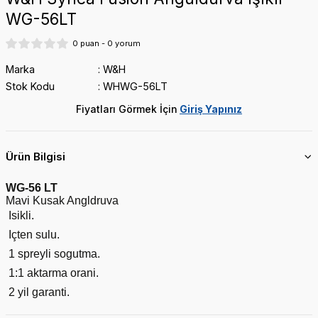
WG-56LT
MICRYL
IVOCLAR
0 puan - 0 yorum
R
Marka
W&H
Stok Kodu
WHWG-56LT
KURARAY
Fiyatları Görmek İçin
Giriş Yapınız
ASCOD
NEXOBİO
Ürün Bilgisi
PENTRON
SEPTODONT
WG-56 LT
Mavi Kusak Angldruva
Isikli.
Içten sulu.
1 spreyli sogutma.
SON
1:1 aktarma orani.
2 yil garanti.