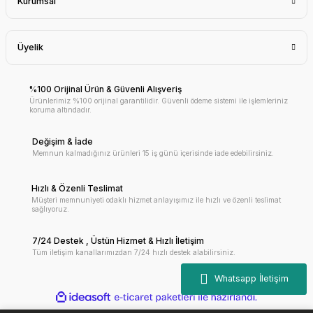
Kurumsal
Üyelik
%100 Orijinal Ürün & Güvenli Alışveriş
Ürünlerimiz %100 orijinal garantilidir. Güvenli ödeme sistemi ile işlemleriniz
koruma altındadır.
Değişim & İade
Memnun kalmadığınız ürünleri 15 iş günü içerisinde iade edebilirsiniz.
Hızlı & Özenli Teslimat
Müşteri memnuniyeti odaklı hizmet anlayışımız ile hızlı ve özenli teslimat
sağlıyoruz.
7/24 Destek , Üstün Hizmet & Hızlı İletişim
Tüm iletişim kanallarımızdan 7/24 hızlı destek alabilirsiniz.
ile
ideasoft
e-
hazırlandı.
ticaret