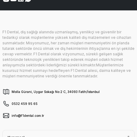
F1 Dental, diş sağlığı alanında uzmanlaşmış, yenilikçi ve güvenilir bir
tedarikçi olarak müşterilerine yüksek kaliteli diş malzemeleri ve cihazları
sunmaktadır. Misyonumuz, her zaman müşteri memnuniyetini ön planda
tutarak sektörde öncü olmak ve diş hekimlerinin ihtiyaçlarına en iyi şekilde
cevap vermektir. F1 Dental olarak vizyonumuz, sürekli gelişen sağlık
sektöründe teknolojik yenilikleri takip ederek müşteri odaklı hizmet
anlayışımızla sektördeki liderliğimizi sürekli kılmaktır.Müşterilerimize
kusursuz hizmet sunmayı hedefleyen F1 Dental ailesi, daima kaliteye ve
müşteri memnuniyetine verdiği önemle tanınmaktadır.
Molla Gürani, Uygar Sokağı No:2 C, 34093 Fatih/İstanbul
0532 459 95 65
info@f1dental.com.tr