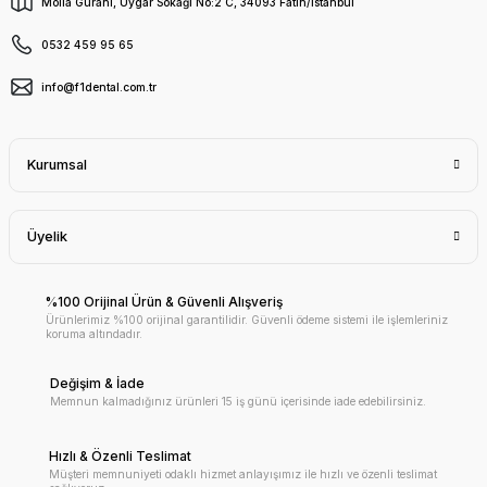
Molla Gürani, Uygar Sokağı No:2 C, 34093 Fatih/İstanbul
0532 459 95 65
info@f1dental.com.tr
Kurumsal
Üyelik
%100 Orijinal Ürün & Güvenli Alışveriş
Ürünlerimiz %100 orijinal garantilidir. Güvenli ödeme sistemi ile işlemleriniz
koruma altındadır.
Değişim & İade
Memnun kalmadığınız ürünleri 15 iş günü içerisinde iade edebilirsiniz.
Hızlı & Özenli Teslimat
Müşteri memnuniyeti odaklı hizmet anlayışımız ile hızlı ve özenli teslimat