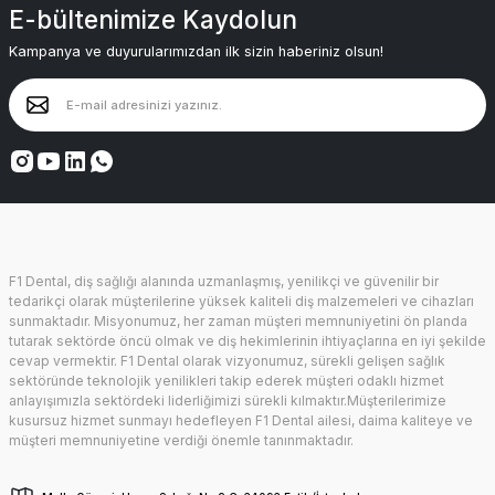
E-bültenimize Kaydolun
Kampanya ve duyurularımızdan ilk sizin haberiniz olsun!
F1 Dental, diş sağlığı alanında uzmanlaşmış, yenilikçi ve güvenilir bir
tedarikçi olarak müşterilerine yüksek kaliteli diş malzemeleri ve cihazları
sunmaktadır. Misyonumuz, her zaman müşteri memnuniyetini ön planda
tutarak sektörde öncü olmak ve diş hekimlerinin ihtiyaçlarına en iyi şekilde
cevap vermektir. F1 Dental olarak vizyonumuz, sürekli gelişen sağlık
sektöründe teknolojik yenilikleri takip ederek müşteri odaklı hizmet
anlayışımızla sektördeki liderliğimizi sürekli kılmaktır.Müşterilerimize
kusursuz hizmet sunmayı hedefleyen F1 Dental ailesi, daima kaliteye ve
müşteri memnuniyetine verdiği önemle tanınmaktadır.