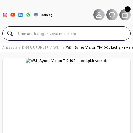
E Katalog
Anasayfa
DİĞER ÜRÜNLER
W&H
W&H Synea Vision TK-100L Led Işıklı Aer