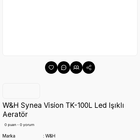
W&H Synea Vision TK-100L Led Işıklı
Aeratör
0 puan - 0 yorum
Marka
W&H