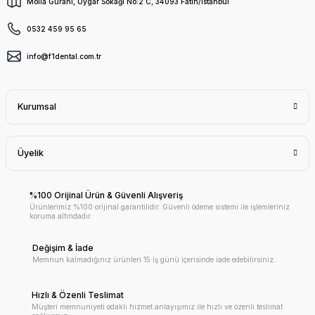
Molla Gürani, Uygar Sokağı No:2 C, 34093 Fatih/İstanbul
0532 459 95 65
info@f1dental.com.tr
Kurumsal
Üyelik
%100 Orijinal Ürün & Güvenli Alışveriş
Ürünlerimiz %100 orijinal garantilidir. Güvenli ödeme sistemi ile işlemleriniz
koruma altındadır.
Değişim & İade
Memnun kalmadığınız ürünleri 15 iş günü içerisinde iade edebilirsiniz.
Hızlı & Özenli Teslimat
Müşteri memnuniyeti odaklı hizmet anlayışımız ile hızlı ve özenli teslimat