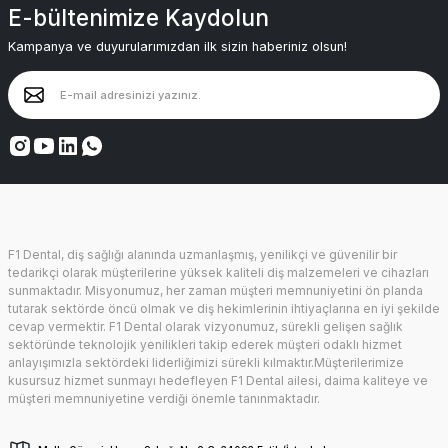
E-bültenimize Kaydolun
Kampanya ve duyurularımızdan ilk sizin haberiniz olsun!
F1 Dental, diş sağlığı alanında uzmanlaşmış, yenilikçi ve güvenilir bir
tedarikçi olarak müşterilerine yüksek kaliteli diş malzemeleri ve cihazları
sunmaktadır. Misyonumuz, her zaman müşteri memnuniyetini ön planda
tutarak sektörde öncü olmak ve diş hekimlerinin ihtiyaçlarına en iyi şekilde
cevap vermektir. F1 Dental olarak vizyonumuz, sürekli gelişen sağlık
sektöründe teknolojik yenilikleri takip ederek müşteri odaklı hizmet
anlayışımızla sektördeki liderliğimizi sürekli kılmaktır.Müşterilerimize
kusursuz hizmet sunmayı hedefleyen F1 Dental ailesi, daima kaliteye ve
müşteri memnuniyetine verdiği önemle tanınmaktadır.