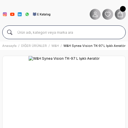
E Katalog
Anasayfa
DİĞER ÜRÜNLER
W&H
W&H Synea Vision TK-97 L Işıklı Aeratör