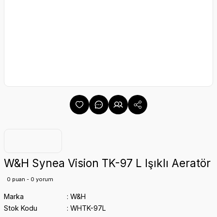
W&H Synea Vision TK-97 L Işıklı Aeratör
0 puan - 0 yorum
Marka
W&H
Stok Kodu
WHTK-97L