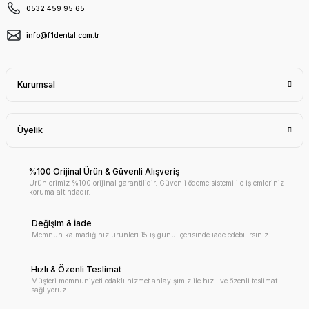
0532 459 95 65
info@f1dental.com.tr
Kurumsal
Üyelik
%100 Orijinal Ürün & Güvenli Alışveriş
Ürünlerimiz %100 orijinal garantilidir. Güvenli ödeme sistemi ile işlemleriniz
koruma altındadır.
Değişim & İade
Memnun kalmadığınız ürünleri 15 iş günü içerisinde iade edebilirsiniz.
Hızlı & Özenli Teslimat
Müşteri memnuniyeti odaklı hizmet anlayışımız ile hızlı ve özenli teslimat
sağlıyoruz.