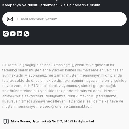
Kampanya ve duyurularımızdan ilk sizin haberiniz olsun!
F1 Dental, diş sağlığı alanında uzmanlaşmış, yenilikçi ve güvenilir bir
tedarikçi olarak müşterilerine yüksek kaliteli diş malzemeleri ve cihazları
sunmaktadır. Misyonumuz, her zaman müşteri memnuniyetini ön planda
tutarak sektörde öncü olmak ve diş hekimlerinin ihtiyaçlarına en iyi şekilde
cevap vermektir. F1 Dental olarak vizyonumuz, sürekli gelişen sağlık
sektöründe teknolojik yenilikleri takip ederek müşteri odaklı hizmet
anlayışımızla sektördeki liderliğimizi sürekli kılmaktır.Müşterilerimize
kusursuz hizmet sunmayı hedefleyen F1 Dental ailesi, daima kaliteye ve
müşteri memnuniyetine verdiği önemle tanınmaktadır.
Molla Gürani, Uygar Sokağı No:2 C, 34093 Fatih/İstanbul