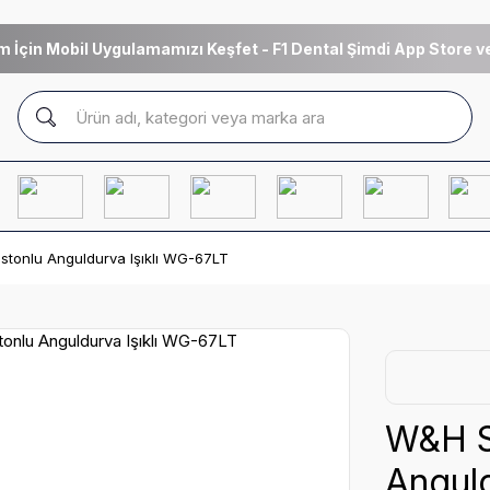
m İçin Mobil Uygulamamızı Keşfet - F1 Dental Şimdi App Store ve
istonlu Anguldurva Işıklı WG-67LT
W&H Sy
Anguld