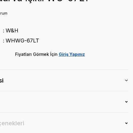
orum
W&H
WHWG-67LT
Fiyatları Görmek İçin
Giriş Yapınız
si
çenekleri