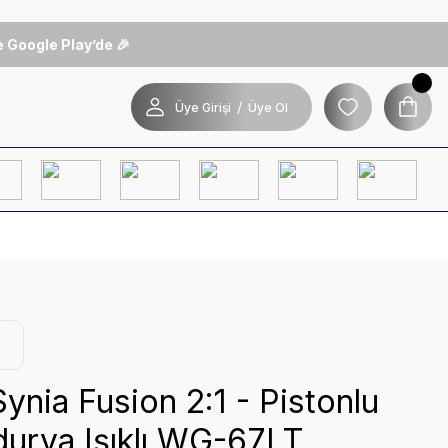
 Google Play’de 🎉
/
Üye Girişi
Üye Ol
nia Fusion 2:1 - Pistonlu
urva Işıklı WG-67LT