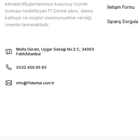
kılmaktır.Müşterilerimize kusursuz hizmet
İletişim Formu
sunmayı hedefleyen F1 Dental ailesi, daima
kaliteye ve müşteri memnuniyetine verdiği
Sipariş Sorgula
önemle tanınmaktadır.
Molla Gürani, Uygar Sokağı No:2 C, 34093
Fatih/İstanbul
0532 459 95 65
info@f1dental.com.tr