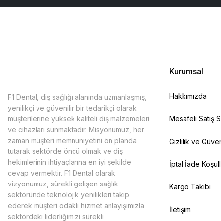
Kurumsal
Hakkımızda
F1 Dental, diş sağlığı alanında uzmanlaşmış,
yenilikçi ve güvenilir bir tedarikçi olarak
müşterilerine yüksek kaliteli diş malzemeleri
Mesafeli Satış 
ve cihazları sunmaktadır. Misyonumuz, her
zaman müşteri memnuniyetini ön planda
Gizlilik ve Güven
tutarak sektörde öncü olmak ve diş
hekimlerinin ihtiyaçlarına en iyi şekilde
İptal İade Koşull
cevap vermektir. F1 Dental olarak
vizyonumuz, sürekli gelişen sağlık
Kargo Takibi
sektöründe teknolojik yenilikleri takip
ederek müşteri odaklı hizmet anlayışımızla
İletişim
sektördeki liderliğimizi sürekli