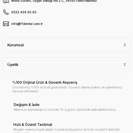
Molla Gürani, Uygar Sokağı No:2 C, 34093 Fatih/İstanbul
0532 459 95 65
info@f1dental.com.tr
Kurumsal
Üyelik
%100 Orijinal Ürün & Güvenli Alışveriş
Ürünlerimiz %100 orijinal garantilidir. Güvenli ödeme sistemi ile işlemleriniz
koruma altındadır.
Değişim & İade
Memnun kalmadığınız ürünleri 15 iş günü içerisinde iade edebilirsiniz.
Hızlı & Özenli Teslimat
Müşteri memnuniyeti odaklı hizmet anlayışımız ile hızlı ve özenli teslimat