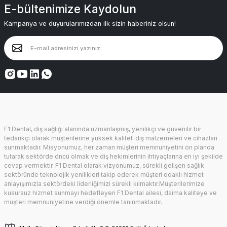
E-bültenimize Kaydolun
Kampanya ve duyurularımızdan ilk sizin haberiniz olsun!
F1 Dental, diş sağlığı alanında uzmanlaşmış, yenilikçi ve güvenilir bir
tedarikçi olarak müşterilerine yüksek kaliteli diş malzemeleri ve cihazları
sunmaktadır. Misyonumuz, her zaman müşteri memnuniyetini ön planda
tutarak sektörde öncü olmak ve diş hekimlerinin ihtiyaçlarına en iyi şekilde
cevap vermektir. F1 Dental olarak vizyonumuz, sürekli gelişen sağlık
sektöründe teknolojik yenilikleri takip ederek müşteri odaklı hizmet
anlayışımızla sektördeki liderliğimizi sürekli kılmaktır.Müşterilerimize
kusursuz hizmet sunmayı hedefleyen F1 Dental ailesi, daima kaliteye ve
müşteri memnuniyetine verdiği önemle tanınmaktadır.