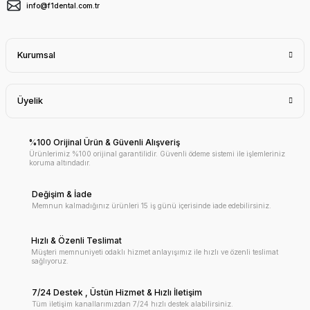
info@f1dental.com.tr
Kurumsal
Üyelik
%100 Orijinal Ürün & Güvenli Alışveriş
Ürünlerimiz %100 orijinal garantilidir. Güvenli ödeme sistemi ile işlemleriniz
koruma altındadır.
Değişim & İade
Memnun kalmadığınız ürünleri 15 iş günü içerisinde iade edebilirsiniz.
Hızlı & Özenli Teslimat
Müşteri memnuniyeti odaklı hizmet anlayışımız ile hızlı ve özenli teslimat
sağlıyoruz.
7/24 Destek , Üstün Hizmet & Hızlı İletişim
Tüm iletişim kanallarımızdan 7/24 hızlı destek alabilirsiniz.