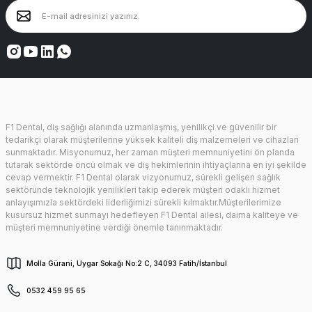
F1 Dental, diş sağlığı alanında uzmanlaşmış, yenilikçi ve güvenilir bir
tedarikçi olarak müşterilerine yüksek kaliteli diş malzemeleri ve cihazları
sunmaktadır. Misyonumuz, her zaman müşteri memnuniyetini ön planda
tutarak sektörde öncü olmak ve diş hekimlerinin ihtiyaçlarına en iyi şekilde
cevap vermektir. F1 Dental olarak vizyonumuz, sürekli gelişen sağlık
sektöründe teknolojik yenilikleri takip ederek müşteri odaklı hizmet
anlayışımızla sektördeki liderliğimizi sürekli kılmaktır.Müşterilerimize
kusursuz hizmet sunmayı hedefleyen F1 Dental ailesi, daima kaliteye ve
müşteri memnuniyetine verdiği önemle tanınmaktadır.
Molla Gürani, Uygar Sokağı No:2 C, 34093 Fatih/İstanbul
0532 459 95 65