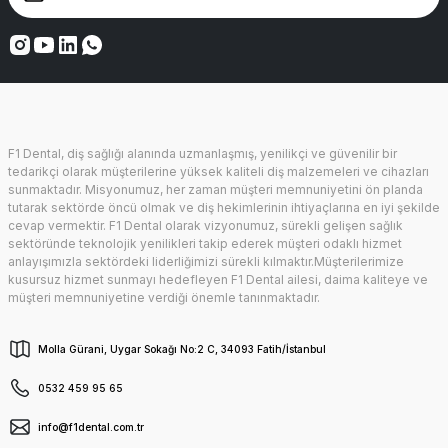
F1 Dental, diş sağlığı alanında uzmanlaşmış, yenilikçi ve güvenilir bir
tedarikçi olarak müşterilerine yüksek kaliteli diş malzemeleri ve cihazları
sunmaktadır. Misyonumuz, her zaman müşteri memnuniyetini ön planda
tutarak sektörde öncü olmak ve diş hekimlerinin ihtiyaçlarına en iyi şekilde
cevap vermektir. F1 Dental olarak vizyonumuz, sürekli gelişen sağlık
sektöründe teknolojik yenilikleri takip ederek müşteri odaklı hizmet
anlayışımızla sektördeki liderliğimizi sürekli kılmaktır.Müşterilerimize
kusursuz hizmet sunmayı hedefleyen F1 Dental ailesi, daima kaliteye ve
müşteri memnuniyetine verdiği önemle tanınmaktadır.
Molla Gürani, Uygar Sokağı No:2 C, 34093 Fatih/İstanbul
0532 459 95 65
info@f1dental.com.tr