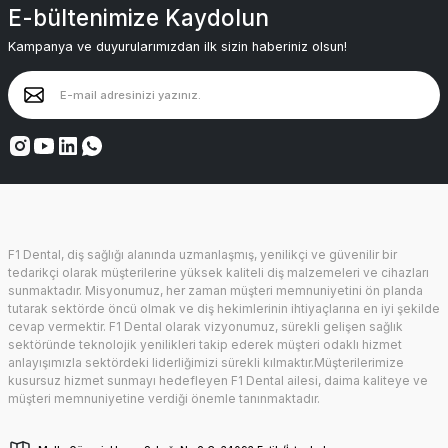
E-bültenimize Kaydolun
Kampanya ve duyurularımızdan ilk sizin haberiniz olsun!
F1 Dental, diş sağlığı alanında uzmanlaşmış, yenilikçi ve güvenilir bir
tedarikçi olarak müşterilerine yüksek kaliteli diş malzemeleri ve cihazları
sunmaktadır. Misyonumuz, her zaman müşteri memnuniyetini ön planda
tutarak sektörde öncü olmak ve diş hekimlerinin ihtiyaçlarına en iyi şekilde
cevap vermektir. F1 Dental olarak vizyonumuz, sürekli gelişen sağlık
sektöründe teknolojik yenilikleri takip ederek müşteri odaklı hizmet
anlayışımızla sektördeki liderliğimizi sürekli kılmaktır.Müşterilerimize
kusursuz hizmet sunmayı hedefleyen F1 Dental ailesi, daima kaliteye ve
müşteri memnuniyetine verdiği önemle tanınmaktadır.