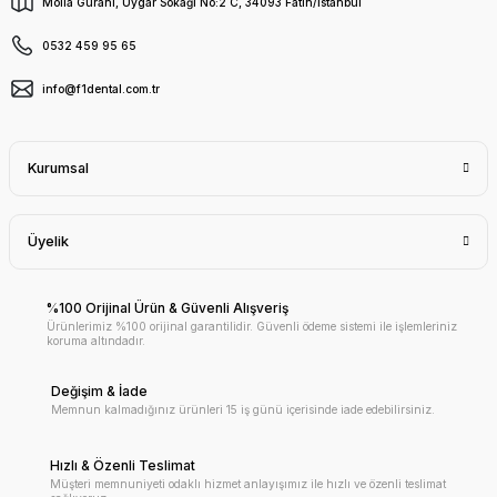
Molla Gürani, Uygar Sokağı No:2 C, 34093 Fatih/İstanbul
0532 459 95 65
info@f1dental.com.tr
Kurumsal
Üyelik
%100 Orijinal Ürün & Güvenli Alışveriş
Ürünlerimiz %100 orijinal garantilidir. Güvenli ödeme sistemi ile işlemleriniz
koruma altındadır.
Değişim & İade
Memnun kalmadığınız ürünleri 15 iş günü içerisinde iade edebilirsiniz.
Hızlı & Özenli Teslimat
Müşteri memnuniyeti odaklı hizmet anlayışımız ile hızlı ve özenli teslimat