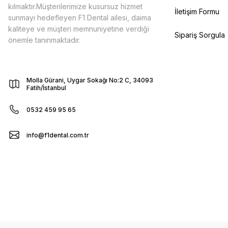
kılmaktır.Müşterilerimize kusursuz hizmet
İletişim Formu
sunmayı hedefleyen F1 Dental ailesi, daima
kaliteye ve müşteri memnuniyetine verdiği
Sipariş Sorgula
önemle tanınmaktadır.
Molla Gürani, Uygar Sokağı No:2 C, 34093
Fatih/İstanbul
0532 459 95 65
info@f1dental.com.tr