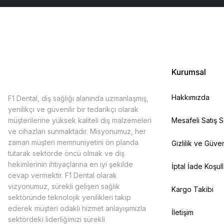
Kurumsal
Hakkımızda
F1 Dental, diş sağlığı alanında uzmanlaşmış,
yenilikçi ve güvenilir bir tedarikçi olarak
müşterilerine yüksek kaliteli diş malzemeleri
Mesafeli Satış 
ve cihazları sunmaktadır. Misyonumuz, her
zaman müşteri memnuniyetini ön planda
Gizlilik ve Güven
tutarak sektörde öncü olmak ve diş
hekimlerinin ihtiyaçlarına en iyi şekilde
İptal İade Koşull
cevap vermektir. F1 Dental olarak
vizyonumuz, sürekli gelişen sağlık
Kargo Takibi
sektöründe teknolojik yenilikleri takip
ederek müşteri odaklı hizmet anlayışımızla
İletişim
sektördeki liderliğimizi sürekli