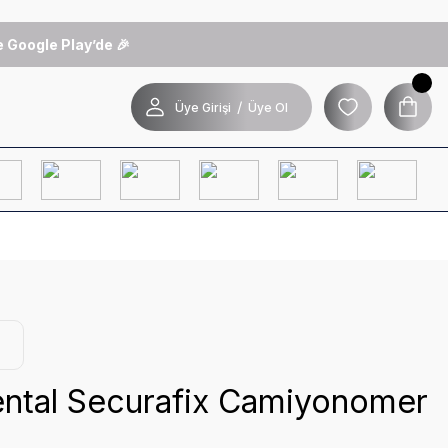
 Google Play’de 🎉
/
Üye Girişi
Üye Ol
ntal Securafix Camiyonomer