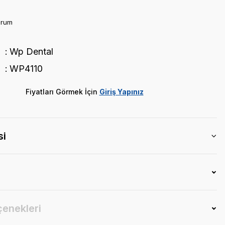
orum
Wp Dental
WP4110
Fiyatları Görmek İçin
Giriş Yapınız
si
çenekleri