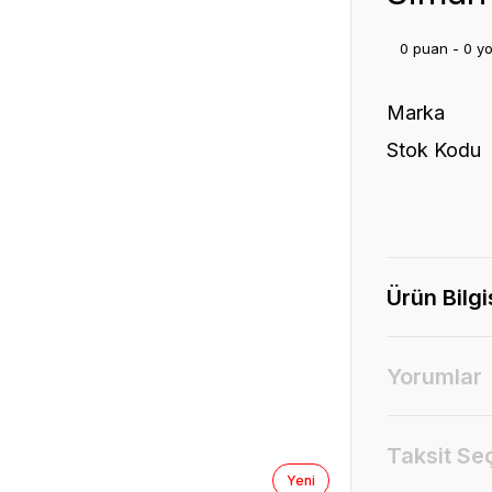
0 puan - 0 y
Marka
Stok Kodu
Ürün Bilgi
Yorumlar
Taksit Se
Yeni