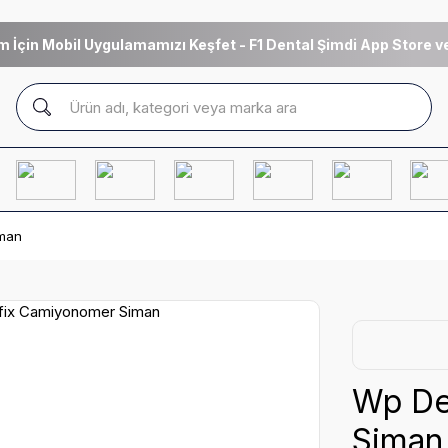
m İçin Mobil Uygulamamızı Keşfet - F1 Dental Şimdi App Store ve
iman
Wp De
Siman