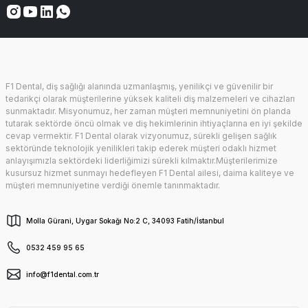
F1 Dental, diş sağlığı alanında uzmanlaşmış, yenilikçi ve güvenilir bir
tedarikçi olarak müşterilerine yüksek kaliteli diş malzemeleri ve cihazları
sunmaktadır. Misyonumuz, her zaman müşteri memnuniyetini ön planda
tutarak sektörde öncü olmak ve diş hekimlerinin ihtiyaçlarına en iyi şekilde
cevap vermektir. F1 Dental olarak vizyonumuz, sürekli gelişen sağlık
sektöründe teknolojik yenilikleri takip ederek müşteri odaklı hizmet
anlayışımızla sektördeki liderliğimizi sürekli kılmaktır.Müşterilerimize
kusursuz hizmet sunmayı hedefleyen F1 Dental ailesi, daima kaliteye ve
müşteri memnuniyetine verdiği önemle tanınmaktadır.
Molla Gürani, Uygar Sokağı No:2 C, 34093 Fatih/İstanbul
0532 459 95 65
info@f1dental.com.tr