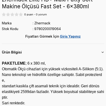
Makine Ölçüsü Fast Set - 6x380ml
MICRYL
IVOCLAR
0 puan - 0 yorum
R
Marka
Zhermack
Stok Kodu
9780200019064
KURARAY
Fiyatları Görmek İçin
Giriş Yapınız
ASCOD
NEXOBİO
Ürün Bilgisi
PENTRON
SEPTODONT
PAKETLEME
; 6 x 380 ml,
Otomatik Ölçü cihazlari için yüksek vizkositeli A-Silikon (5:1).
Nano teknoloji ve hidrofilik özellige sahiptir. Sabit protezlerd
e,
SON
standart kasikla çift asamali teknik için idealdir. Geri dönüs
elastikiyeti 2599dan fazladir. Yüksek boyutsal stabiliteye sahi
ptir.
Sari renktedir.