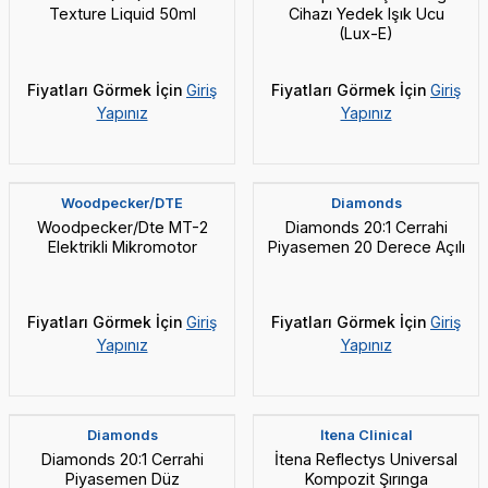
Texture Liquid 50ml
Cihazı Yedek Işık Ucu
(Lux-E)
Fiyatları Görmek İçin
Giriş
Fiyatları Görmek İçin
Giriş
Yapınız
Yapınız
Yeni
Vade Farksız 5 Taksit
Yeni
Woodpecker/DTE
Diamonds
Woodpecker/Dte MT-2
Diamonds 20:1 Cerrahi
Elektrikli Mikromotor
Piyasemen 20 Derece Açılı
Fiyatları Görmek İçin
Giriş
Fiyatları Görmek İçin
Giriş
Yapınız
Yapınız
Yeni
Yeni
Diamonds
İtena Clinical
Diamonds 20:1 Cerrahi
İtena Reflectys Universal
Piyasemen Düz
Kompozit Şırınga