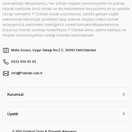
sunmaktadır. Misyonumuz, her zaman müşteri memnuniyetini ön planda
tutarak sektörde öncü olmak ve diş hekimlerinin ihtiyaçlarına en iyi şekilde
cevap vermektir. F1 Dental olarak vizyonumuz, sürekli gelişen sağlık
sektöründe teknolojik yenilikleri takip ederek müşteri odaklı hizmet
anlayışımızla sektördeki liderliğimizi sürekli kılmaktır.Müşterilerimize
kusursuz hizmet sunmayı hedefleyen F1 Dental ailesi, daima kaliteye ve
müşteri memnuniyetine verdiği önemle tanınmaktadır.
Molla Gürani, Uygar Sokağı No:2 C, 34093 Fatih/İstanbul
0532 459 95 65
info@f1dental.com.tr
Kurumsal
Üyelik
%100 Orijinal Ürün & Güvenli Alışveriş