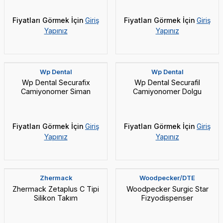
Fiyatları Görmek İçin
Giriş
Fiyatları Görmek İçin
Giriş
Yapınız
Yapınız
Yeni
Yeni
Wp Dental
Wp Dental
Wp Dental Securafix
Wp Dental Securafil
Camiyonomer Siman
Camiyonomer Dolgu
Fiyatları Görmek İçin
Giriş
Fiyatları Görmek İçin
Giriş
Yapınız
Yapınız
Yeni
Yeni
Vade Farksız 5 Taksit
Zhermack
Woodpecker/DTE
Zhermack Zetaplus C Tipi
Woodpecker Surgic Star
Silikon Takım
Fizyodispenser