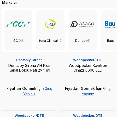
hazlar
Işınlı Dolgu Cihazları
Markalar
klar
Beyazlatma
Diğer Ürünler
Mikromotor Cihazları
Diğer Ürünler
ZHERMACK
 LAB
Dinamik El Aletleri
Elmas Frez
AEGIS LIFESCIENCES
Tips (Uç Çeşitleri)
Ağız Bakım
Yeni
3D Baskı Çözümleri
GC
(4)
İtena Clinical
(2)
Denco
(6)
Baus
ANGELUS
5 Adet Kavitron Ucu Hediye
Yeni
2 Adet Airflow Tozu Hediye
ARLOUPE
Dentsply Sirona
Woodpecker/DTE
SCO
Dentslpy Sirona AH Plus
Woodpecker Kavitron
VEX
Kanal Dolgu Patı 2x4 ml
Cihazı U600 LED
DENTKIST
oğsan
Fiyatları Görmek İçin
Giriş
Fiyatları Görmek İçin
Giriş
Yapınız
Yapınız
DR. SCHUMACHER
Yeni
Vade Farksız 5 Taksit
Yeni
HAHNENKRATT
Woodpecker/DTE
Woodpecker/DTE