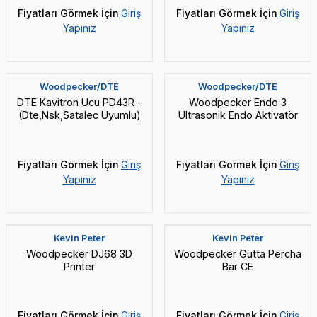
Fiyatları Görmek İçin
Giriş
Fiyatları Görmek İçin
Giriş
Yapınız
Yapınız
Yeni
KP-Root SP Injectable Biyoseramik
Yeni
Kanal Dolgu Patı Hediye
Woodpecker/DTE
Woodpecker/DTE
DTE Kavitron Ucu PD43R -
Woodpecker Endo 3
(Dte,Nsk,Satalec Uyumlu)
Ultrasonik Endo Aktivatör
Fiyatları Görmek İçin
Giriş
Fiyatları Görmek İçin
Giriş
Yapınız
Yapınız
Yeni
Yeni
Kevin Peter
Kevin Peter
Woodpecker DJ68 3D
Woodpecker Gutta Percha
Printer
Bar CE
Fiyatları Görmek İçin
Giriş
Fiyatları Görmek İçin
Giriş