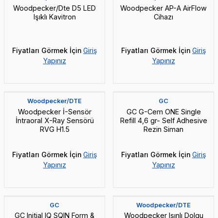
Woodpecker/Dte D5 LED
Woodpecker AP-A AirFlow
MICRYL
Işıklı Kavitron
Cihazı
IVOCLAR
R
Fiyatları Görmek İçin
Giriş
Fiyatları Görmek İçin
Giriş
KURARAY
Yapınız
Yapınız
ASCOD
Yeni
Yeni
NEXOBİO
Woodpecker/DTE
GC
PENTRON
Woodpecker İ-Sensör
GC G-Cem ONE Single
İntraoral X-Ray Sensörü
Refill 4,6 gr- Self Adhesive
SEPTODONT
RVG H1.5
Rezin Siman
Fiyatları Görmek İçin
Giriş
Fiyatları Görmek İçin
Giriş
Yapınız
Yapınız
SON
Yeni
Yeni
GC
Woodpecker/DTE
GC Initial IQ SQIN Form &
Woodpecker Işınlı Dolgu