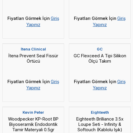
Fiyatları Görmek İçin
Giriş
Fiyatları Görmek İçin
Giriş
Yapınız
Yapınız
Yeni
Yeni
İtena Clinical
GC
İtena Prevent Seal Fissür
GC Flexceed A Tipi Silikon
Örtücü
Ölçü Takım
Fiyatları Görmek İçin
Giriş
Fiyatları Görmek İçin
Giriş
Yapınız
Yapınız
Yeni
Yeni
Kablolu Işıklı
Kevin Peter
Eighteeth
Woodpecker KP-Root BP
Eighteeth Brilliance 3.5x
Biyoseramik Endodontik
Loupe Seti - Infinity &
Tamir Materyali 0.5gr
Softouch (Kablolu Işık)