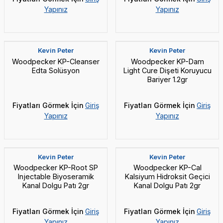
Yapınız
Yapınız
Yeni
Yeni
Kevin Peter
Kevin Peter
Woodpecker KP-Cleanser
Woodpecker KP-Dam
Edta Solüsyon
Light Cure Dişeti Koruyucu
Bariyer 1.2gr
Fiyatları Görmek İçin
Giriş
Fiyatları Görmek İçin
Giriş
Yapınız
Yapınız
Yeni
Yeni
Kevin Peter
Kevin Peter
Woodpecker KP-Root SP
Woodpecker KP-Cal
Injectable Biyoseramik
Kalsiyum Hidroksit Geçici
Kanal Dolgu Patı 2gr
Kanal Dolgu Patı 2gr
Fiyatları Görmek İçin
Giriş
Fiyatları Görmek İçin
Giriş
Yapınız
Yapınız