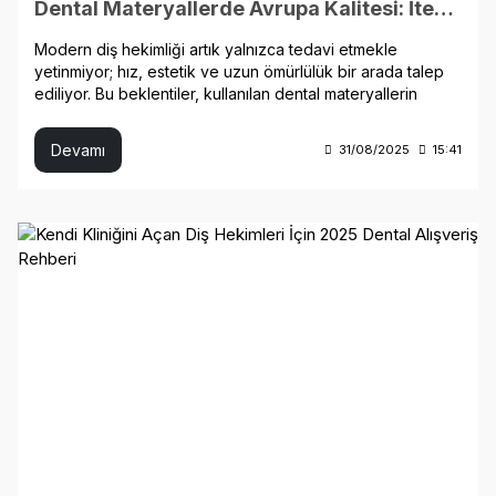
Dental Materyallerde Avrupa Kalitesi: İtena’nın Türkiye Distribütörü Kristal Dental
Modern diş hekimliği artık yalnızca tedavi etmekle
yetinmiyor; hız, estetik ve uzun ömürlülük bir arada talep
ediliyor. Bu beklentiler, kullanılan dental materyallerin
kalitesine doğrudan yansıyor. Avrupa’da geliştirilen ileri
kompozitler, biyoseramikler ve bağlayıcı ajanlar, hem
Devamı
31/08/2025
15:41
dayanıklılık hem de biyouyumluluk açısından çıtayı
yükseltti. Türkiye’deki hekimlerin bu kaliteye erişiminde ise
güvenilir distribütörler kritik rol oynuyor.