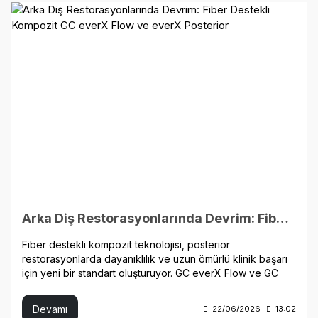
farkları, kullanım alanlarını ve hangi durumlarda tercih
edilebileceğini detaylı olarak inceleyebilirsiniz.
Arka Diş Restorasyonlarında Devrim: Fiber Destekli Kompozit GC everX Flow ve everX Posterior
Fiber destekli kompozit teknolojisi, posterior
restorasyonlarda dayanıklılık ve uzun ömürlü klinik başarı
için yeni bir standart oluşturuyor. GC everX Flow ve GC
everX Posterior, kısa cam fiberlerle güçlendirilmiş yapıları
sayesinde kırılma riskini azaltırken, geniş kavitelerde
Devamı
22/06/2026
13:02
dentin benzeri destek sunar. Bu yazıda fiber destekli