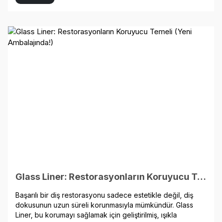
uygulamalarında doğal görünüm sunan bu kompozit, klinik
süreçleri hızlandırarak diş hekimlerine zaman kazandırır.
Glass Liner: Restorasyonların Koruyucu Temeli (Yeni Ambalajında!)
Başarılı bir diş restorasyonu sadece estetikle değil, diş
dokusunun uzun süreli korunmasıyla mümkündür. Glass
Liner, bu korumayı sağlamak için geliştirilmiş, ışıkla