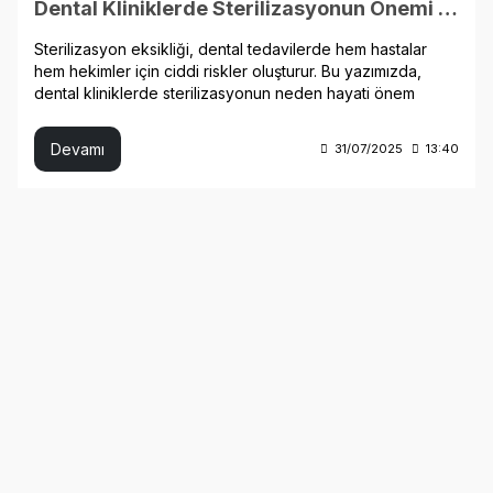
Dental Kliniklerde Sterilizasyonun Önemi ve En Etkili Ürünler
Sterilizasyon eksikliği, dental tedavilerde hem hastalar
hem hekimler için ciddi riskler oluşturur. Bu yazımızda,
dental kliniklerde sterilizasyonun neden hayati önem
taşıdığını ve en etkili ürünleri sizin için derledik.
Devamı
31/07/2025
13:40