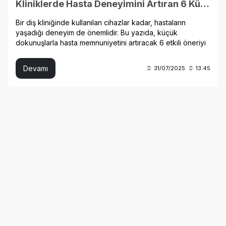
Kliniklerde Hasta Deneyimini Artıran 6 Küçük Ama Etkili Detay
Bir diş kliniğinde kullanılan cihazlar kadar, hastaların
yaşadığı deneyim de önemlidir. Bu yazıda, küçük
dokunuşlarla hasta memnuniyetini artıracak 6 etkili öneriyi
senin için listeledik.
Devamı
31/07/2025
13:45