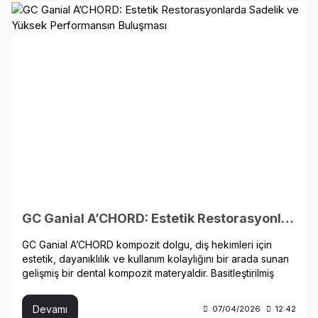
yazıda KP-Root BP'nin teknik özelliklerini, klinik kullanım
alanlarını, premixed teknolojisinin avantajlarını ve neden
diş hekimleri tarafından tercih edildiğini detaylı olarak
inceleyebilirsiniz.
GC Ganial A’CHORD: Estetik Restorasyonlarda Sadelik ve Yüksek Performansın Buluşması
GC Ganial A’CHORD kompozit dolgu, diş hekimleri için
estetik, dayanıklılık ve kullanım kolaylığını bir arada sunan
gelişmiş bir dental kompozit materyaldir. Basitleştirilmiş
renk sistemi, yüksek parlaklık ve aşınma direnci sayesinde
hem ön diş hem arka diş restorasyonlarında üstün
Devamı
07/04/2026
12:42
performans sağlar. GC Ganial A’CHORD Estetik dolgu