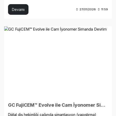
kliniğinizde kullandığınız kompozitlerin, adezivlerin ve
diğer materyallerin ardında, klinik pratiğinizi tamamen
Devamı
27/01/2026
11:59
değiştirebilecek bazı şaşırtıcı teknolojiler yatıyor. Bu
yazıda, GC'nin, restoratif pratiğinizi verimlilik ve estetik
açıdan yeniden şekillendirebilecek beş temel teknolojisini
mercek altına alacağız.
GC FujiCEM™ Evolve ile Cam İyonomer Simanda Devrim
Dijital diş hekimliği çağında simantasyon (yapıştırma)