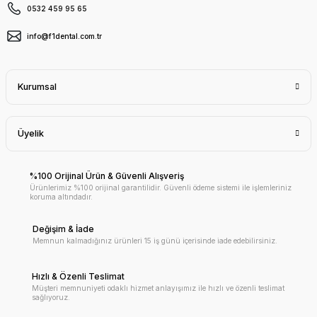
0532 459 95 65
info@f1dental.com.tr
Kurumsal
Üyelik
%100 Orijinal Ürün & Güvenli Alışveriş
Ürünlerimiz %100 orijinal garantilidir. Güvenli ödeme sistemi ile işlemleriniz
koruma altındadır.
Değişim & İade
Memnun kalmadığınız ürünleri 15 iş günü içerisinde iade edebilirsiniz.
Hızlı & Özenli Teslimat
Müşteri memnuniyeti odaklı hizmet anlayışımız ile hızlı ve özenli teslimat
sağlıyoruz.