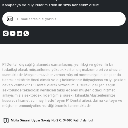
Kampanya ve duyurularımızdan ilk sizin haberiniz olsun!
F1 Dental, diş sağlığı alanında uzmanlaşmış, yenilikçi ve güvenilir bir
tedarikçi olarak müşterilerine yüksek kaliteli diş malzemeleri ve cihazları
sunmaktadır. Misyonumuz, her zaman müşteri memnuniyetini ön planda
tutarak sektörde öncü olmak ve diş hekimlerinin ihtiyaçlarına en iyi şekilde
cevap vermektir. F1 Dental olarak vizyonumuz, sürekli gelişen sağlık
sektöründe teknolojik yenilikleri takip ederek müşteri odaklı hizmet
anlayışımızla sektördeki liderliğimizi sürekli kılmaktır.Müşterilerimize
kusursuz hizmet sunmayı hedefleyen F1 Dental ailesi, daima kaliteye ve
müşteri memnuniyetine verdiği önemle tanınmaktadır.
Molla Gürani, Uygar Sokağı No:2 C, 34093 Fatih/İstanbul