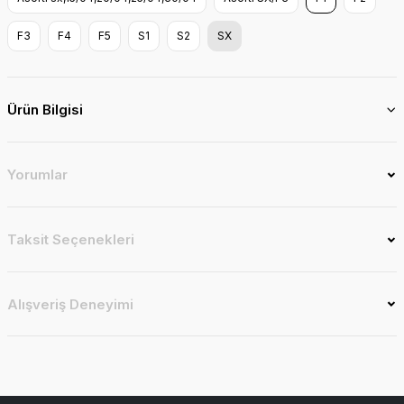
F3
F4
F5
S1
S2
SX
Ürün Bilgisi
Yorumlar
Taksit Seçenekleri
Alışveriş Deneyimi