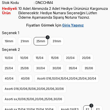
Stok Kodu
DNCCHM4
Hediyeli
10 Adet Alımınızda 2 Adet Hediye Ürününüz Kargonuza
Ürün
Eklenecektir. Hediye Numara Seçeneğini Lütfen
Ödeme Aşamasında Sipariş Notuna Yazınız.
Fiyatları Görmek İçin
Giriş Yapınız
Seçenek 1
19mm
21mm
25mm
31mm
Seçenek 2
10/04
10/06
15/04
15/06
20/04
20/06
25/04
25/06
30/04
30/06
35/04
35/06
40/04
40/06
Asorti 016,10/04,15/04,20/04,25/04,30/04
Asorti 016,10/06,15/06,20/06,25/06,30/06
Asorti sx,10/06,15/06,20/06,25/06,30/06
Asorti sx,15/04,20/04,25/04,30/04
Asorti SX/F3
F1
F2