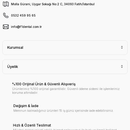
Molla Gürani, Uygar Sokağı No:2 C, 34093 Fatih/İstanbul
0532 459 95 65
info@f1dental.com.tr
Kurumsal
Üyelik
%100 Orijinal Ürün & Güvenli Alışveriş
Ürünlerimiz %100 orijinal garantilidir. Güvenli ödeme sistemi ile işlemleriniz
koruma altındadır.
Değişim & İade
Memnun kalmadığınız ürünleri 15 iş günü içerisinde iade edebilirsiniz.
Hızlı & Özenli Teslimat