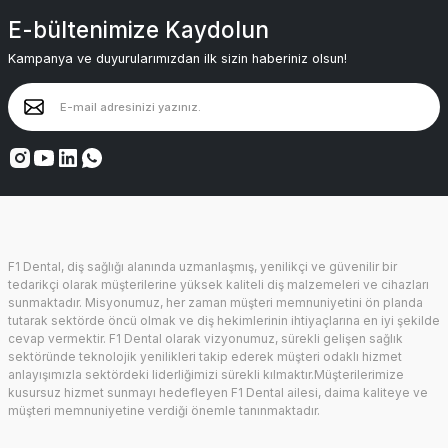
E-bültenimize Kaydolun
Kampanya ve duyurularımızdan ilk sizin haberiniz olsun!
F1 Dental, diş sağlığı alanında uzmanlaşmış, yenilikçi ve güvenilir bir
tedarikçi olarak müşterilerine yüksek kaliteli diş malzemeleri ve cihazları
sunmaktadır. Misyonumuz, her zaman müşteri memnuniyetini ön planda
tutarak sektörde öncü olmak ve diş hekimlerinin ihtiyaçlarına en iyi şekilde
cevap vermektir. F1 Dental olarak vizyonumuz, sürekli gelişen sağlık
sektöründe teknolojik yenilikleri takip ederek müşteri odaklı hizmet
anlayışımızla sektördeki liderliğimizi sürekli kılmaktır.Müşterilerimize
kusursuz hizmet sunmayı hedefleyen F1 Dental ailesi, daima kaliteye ve
müşteri memnuniyetine verdiği önemle tanınmaktadır.