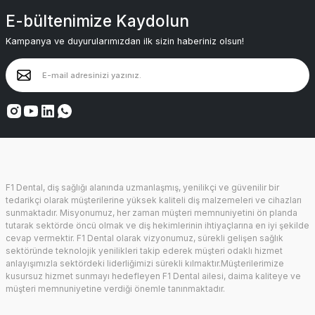
E-bültenimize Kaydolun
Kampanya ve duyurularımızdan ilk sizin haberiniz olsun!
F1 Dental, diş sağlığı alanında uzmanlaşmış, yenilikçi ve güvenilir bir
tedarikçi olarak müşterilerine yüksek kaliteli diş malzemeleri ve cihazları
sunmaktadır. Misyonumuz, her zaman müşteri memnuniyetini ön planda
tutarak sektörde öncü olmak ve diş hekimlerinin ihtiyaçlarına en iyi şekilde
cevap vermektir. F1 Dental olarak vizyonumuz, sürekli gelişen sağlık
sektöründe teknolojik yenilikleri takip ederek müşteri odaklı hizmet
anlayışımızla sektördeki liderliğimizi sürekli kılmaktır.Müşterilerimize
kusursuz hizmet sunmayı hedefleyen F1 Dental ailesi, daima kaliteye ve
müşteri memnuniyetine verdiği önemle tanınmaktadır.