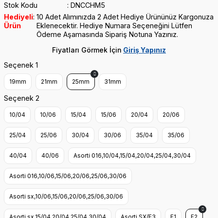
Stok Kodu
DNCCHM5
Hediyeli
10 Adet Alımınızda 2 Adet Hediye Ürününüz Kargonuza
Ürün
Eklenecektir. Hediye Numara Seçeneğini Lütfen
Ödeme Aşamasında Sipariş Notuna Yazınız.
Fiyatları Görmek İçin
Giriş Yapınız
Seçenek 1
19mm
21mm
25mm
31mm
Seçenek 2
10/04
10/06
15/04
15/06
20/04
20/06
25/04
25/06
30/04
30/06
35/04
35/06
40/04
40/06
Asorti 016,10/04,15/04,20/04,25/04,30/04
Asorti 016,10/06,15/06,20/06,25/06,30/06
Asorti sx,10/06,15/06,20/06,25/06,30/06
Asorti sx,15/04,20/04,25/04,30/04
Asorti SX/F3
F1
F2