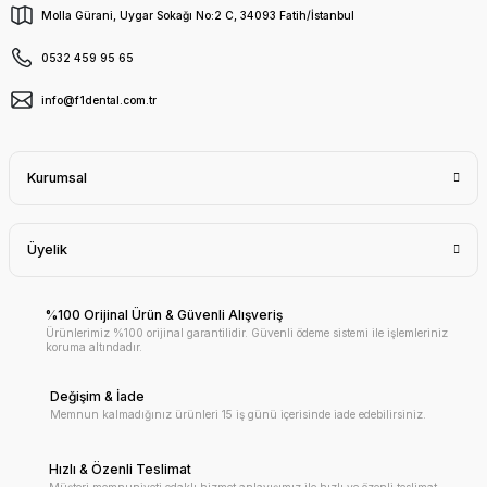
Molla Gürani, Uygar Sokağı No:2 C, 34093 Fatih/İstanbul
0532 459 95 65
info@f1dental.com.tr
Kurumsal
Üyelik
%100 Orijinal Ürün & Güvenli Alışveriş
Ürünlerimiz %100 orijinal garantilidir. Güvenli ödeme sistemi ile işlemleriniz
koruma altındadır.
Değişim & İade
Memnun kalmadığınız ürünleri 15 iş günü içerisinde iade edebilirsiniz.
Hızlı & Özenli Teslimat