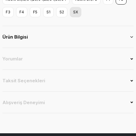
F3
F4
F5
S1
S2
SX
Ürün Bilgisi
Yorumlar
Taksit Seçenekleri
Alışveriş Deneyimi