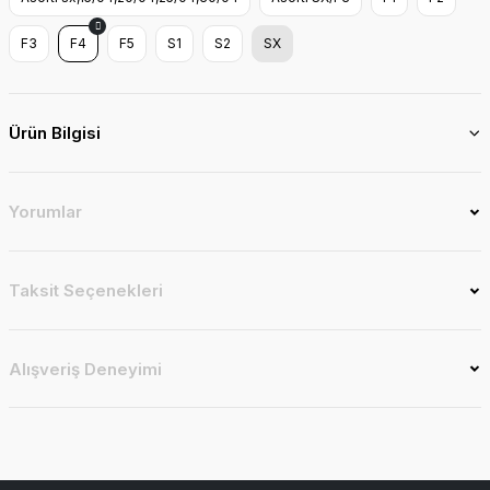
F3
F4
F5
S1
S2
SX
Ürün Bilgisi
Yorumlar
Taksit Seçenekleri
Alışveriş Deneyimi