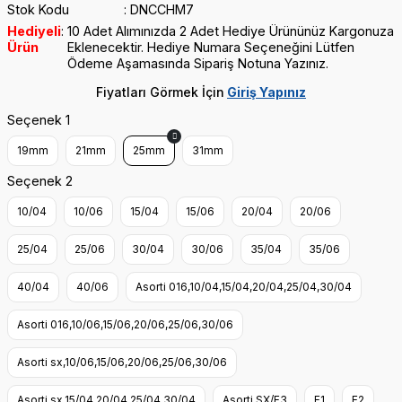
Stok Kodu
DNCCHM7
Hediyeli
10 Adet Alımınızda 2 Adet Hediye Ürününüz Kargonuza
Ürün
Eklenecektir. Hediye Numara Seçeneğini Lütfen
Ödeme Aşamasında Sipariş Notuna Yazınız.
Fiyatları Görmek İçin
Giriş Yapınız
Seçenek 1
19mm
21mm
25mm
31mm
Seçenek 2
10/04
10/06
15/04
15/06
20/04
20/06
25/04
25/06
30/04
30/06
35/04
35/06
40/04
40/06
Asorti 016,10/04,15/04,20/04,25/04,30/04
Asorti 016,10/06,15/06,20/06,25/06,30/06
Asorti sx,10/06,15/06,20/06,25/06,30/06
Asorti sx,15/04,20/04,25/04,30/04
Asorti SX/F3
F1
F2