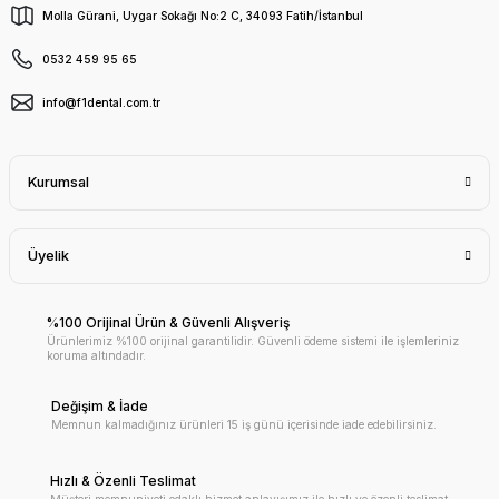
Molla Gürani, Uygar Sokağı No:2 C, 34093 Fatih/İstanbul
0532 459 95 65
info@f1dental.com.tr
Kurumsal
Üyelik
%100 Orijinal Ürün & Güvenli Alışveriş
Ürünlerimiz %100 orijinal garantilidir. Güvenli ödeme sistemi ile işlemleriniz
koruma altındadır.
Değişim & İade
Memnun kalmadığınız ürünleri 15 iş günü içerisinde iade edebilirsiniz.
Hızlı & Özenli Teslimat