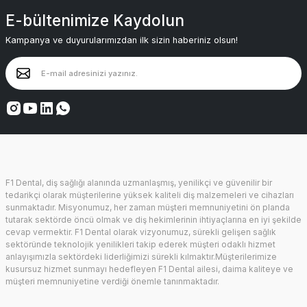
E-bültenimize Kaydolun
Kampanya ve duyurularımızdan ilk sizin haberiniz olsun!
F1 Dental, diş sağlığı alanında uzmanlaşmış, yenilikçi ve güvenilir bir
tedarikçi olarak müşterilerine yüksek kaliteli diş malzemeleri ve cihazları
sunmaktadır. Misyonumuz, her zaman müşteri memnuniyetini ön planda
tutarak sektörde öncü olmak ve diş hekimlerinin ihtiyaçlarına en iyi şekilde
cevap vermektir. F1 Dental olarak vizyonumuz, sürekli gelişen sağlık
sektöründe teknolojik yenilikleri takip ederek müşteri odaklı hizmet
anlayışımızla sektördeki liderliğimizi sürekli kılmaktır.Müşterilerimize
kusursuz hizmet sunmayı hedefleyen F1 Dental ailesi, daima kaliteye ve
müşteri memnuniyetine verdiği önemle tanınmaktadır.