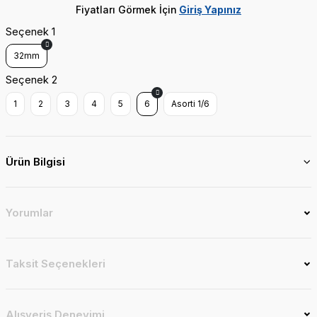
Fiyatları Görmek İçin
Giriş Yapınız
Seçenek 1
32mm
Seçenek 2
1
2
3
4
5
6
Asorti 1/6
Ürün Bilgisi
Yorumlar
Taksit Seçenekleri
Alışveriş Deneyimi