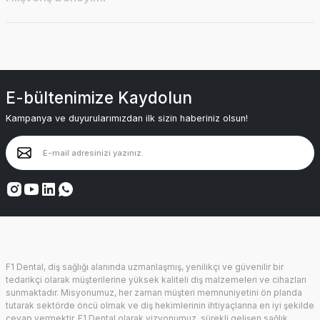
E-bültenimize Kaydolun
Kampanya ve duyurularımızdan ilk sizin haberiniz olsun!
F1 Dental, diş sağlığı alanında uzmanlaşmış, yenilikçi ve güvenilir bir
tedarikçi olarak müşterilerine yüksek kaliteli diş malzemeleri ve cihazları
sunmaktadır. Misyonumuz, her zaman müşteri memnuniyetini ön planda
tutarak sektörde öncü olmak ve diş hekimlerinin ihtiyaçlarına en iyi şekilde
cevap vermektir. F1 Dental olarak vizyonumuz, sürekli gelişen sağlık