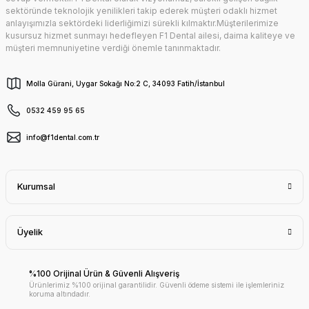
sektöründe teknolojik yenilikleri takip ederek müşteri odaklı hizmet
anlayışımızla sektördeki liderliğimizi sürekli kılmaktır.Müşterilerimize
kusursuz hizmet sunmayı hedefleyen F1 Dental ailesi, daima kaliteye ve
müşteri memnuniyetine verdiği önemle tanınmaktadır.
Molla Gürani, Uygar Sokağı No:2 C, 34093 Fatih/İstanbul
0532 459 95 65
info@f1dental.com.tr
Kurumsal
Üyelik
%100 Orijinal Ürün & Güvenli Alışveriş
Ürünlerimiz %100 orijinal garantilidir. Güvenli ödeme sistemi ile işlemleriniz
koruma altındadır.