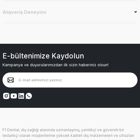
Alışveriş Deneyimi
E-bültenimize Kaydolun
Kampanya ve duyurularımızdan ilk sizin haberiniz olsun!
F1 Dental, diş sağlığı alanında uzmanlaşmış, yenilikçi ve güvenilir bir
tedarikçi olarak müşterilerine yüksek kaliteli diş malzemeleri ve cihazları