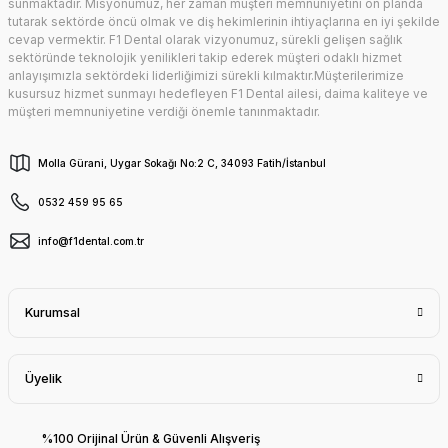
sunmaktadır. Misyonumuz, her zaman müşteri memnuniyetini ön planda
tutarak sektörde öncü olmak ve diş hekimlerinin ihtiyaçlarına en iyi şekilde
cevap vermektir. F1 Dental olarak vizyonumuz, sürekli gelişen sağlık
sektöründe teknolojik yenilikleri takip ederek müşteri odaklı hizmet
anlayışımızla sektördeki liderliğimizi sürekli kılmaktır.Müşterilerimize
kusursuz hizmet sunmayı hedefleyen F1 Dental ailesi, daima kaliteye ve
müşteri memnuniyetine verdiği önemle tanınmaktadır.
Molla Gürani, Uygar Sokağı No:2 C, 34093 Fatih/İstanbul
0532 459 95 65
info@f1dental.com.tr
Kurumsal
Üyelik
%100 Orijinal Ürün & Güvenli Alışveriş